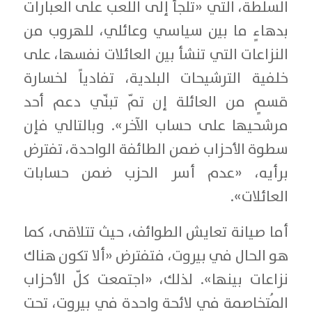
السلطة، التي «تلجأ إلى اللعب على العبارات
بدهاءٍ ما بين سياسي وعائلي، للهروب من
النزاعات التي تنشأ بين العائلات نفسها، على
خلفية الترشيحات البلدية، تفادياً لخسارة
قسمٍ من العائلة إن تمّ تبنّي دعم أحد
مرشحيها على حساب الآخر». وبالتالي فإن
سطوة الأحزاب ضمن الطائفة الواحدة، تفترض
برأيه، «عدم أسر الحزب ضمن حسابات
العائلات».
أما صيانة تعايش الطوائف، حيث تتلاقى، كما
هو الحال في بيروت، فتفترض «ألا تكون هناك
نزاعات بينها». لذلك، «اجتمعت كلّ الأحزاب
المُتخاصمة في لائحة واحدة في بيروت، تحت