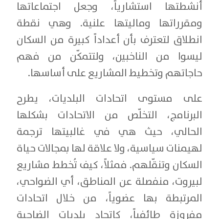
أنشطتها استشارياً، وجعل اجتماعاتها
ومقرراتها وماليتها علنية. وهي نقطة
انطلاق لتعترف بأن أعداداً كبيرة من السكان
ليسوا من الناخبين، ولتتمكّن من فهم
حاجاتهم وتخطيط المشاريع على أساسها.
على مستوى اتحادات البلديات، يطرح
البرنامج، التخلّص من الاتحادات بشكلها
الحالي، حيث هي في غالبيتها ترجمة
لهيمنات سياسية، ولا علاقة لها بمجالات حياة
السكان وتنقّلهم. فمثلاً، كيف تُخطط مشاريع
لبيروت، منفصلة عن المناطق، أي الضواحي،
المرتبطة بها عضوياً، من خلال اتحادات
مفروزة طائفياً، كاتحاد بلديات الضاحية