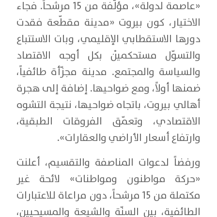
«عاصمة لدولة»، مؤلّفة من 15 مرشحاً. فجاء
الاختيار، كون بيروت «مدينة مقطّعة فقدت
دورها الاستقطابي الإقليمي، وبات الاستتباع
والتسوّل مستحكميْن بكل أوجه الاقتصاد
والسياسة والمجتمع. مدينة مجزّأة طائفياً،
ضمنها أولاً، ومع ضواحيها. إضافة إلى هجرة
أهالي بيروت، باتجاه ضواحيها، نتيجة التشوه
الاقتصادي، وتعمّق الفروقات الطبقية،
وارتفاع أسعار الأراضي والعقارات».
ورفضاً لدعوات المناصفة والتقسيم، أعلنت
«حركة مواطنون ومواطنات» لائحة غير
مكتملة من 15 مرشحاً، دون مراعاة للاعتبارات
الطائفية، بين السنّة والشيعة والمسيحيين،