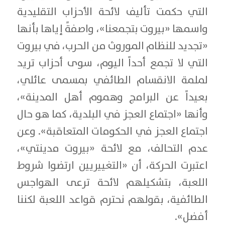
التي حكمت تأليف لائحة الأحزاب التقليدية
واسمها «بيروت بتجمعنا»، واصفةً إياها بأنها
«تجديد للنظام الموروث من الحرب، في بيروت
التي لا تجمع أحداً اليوم، سوى أحزاب تريد
لملمة الانقسام الطائفي بمسمى عائلي،
بعيداً عن البرامج وهموم أهل المدينة»،
وأنها «اجتماع العجز في البلدية، كما هو حال
اجتماع العجز في الحكومات المتعاقبة». وعن
عدم التحالف، مع لائحة «بيروت مدينتي»،
اعتبرت الحركة، أن «التغييريين ارتضوا شروط
اللعبة، بتشكيلهم لائحة ترعى الهواجس
الطائفية، بقولهم نحترم قواعد اللعبة لكننا
أفضل».