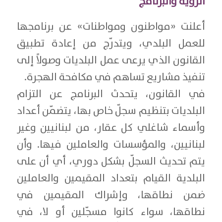
الرؤية والبرنامج
أعلنت «مواطنون ومواطنات» عن برنامجها
للعمل البلدي، ويتدرّج من إعادة تطبيق
القانون الذي يرعى عمل البلديات وصولاً إلى
تنفيذ مشاريع تساهم في مكافحة الهجرة.
في القانون، يتحدث البرنامج عن التزام
البلديات بتنظيم سجلّ خاص بها، يتضمّن أعداد
وأسماء شاغلي كل عقار، من لبنانيين وغير
لبنانيين، والمؤسسات والعاملين فيها. وأن
يتم تحديث السجلّ بشكل دوري، أي أن على
البلدية القيام بتعداد المقيمين والعاملين
ضمن نطاقها، وإشراك المقيمين في
نطاقها، سواء كانوا مسجّلين أو لا، في