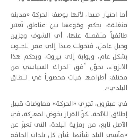
أما اختيار صيدا، لأنها بوصف الحركة «مدينة
منغلقة، بحكم وقوعها بين مناطق تُعتبر
طائفياً منفصلة عنها، أي الشوف وجزين
وجبل عامل، فتحولت صيدا إلى ممر للجنوب
بشكل عام، وبوابة إلى بيروت، وبحكم هذا
الانزواء، تحوّل أفق الحراك السياسي من
مختلف أطرافها فبات محصوراً في النطاق
البلدي».
في عيترون، تجري «الحركة» مفاوضات قبيل
إطلاق اللائحة. لكنّ القرار بخوض المعركة، في
الأصل نابع، من رمزية البلدة، التي تعبّر عن
«مآسي البلد شأنها شأن كل بلدات الحافة