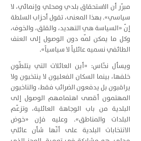
مبرّر أن الاستحقاق بلدي ومحلي وإنمائي، لا
سياسي». بهذا المعنى، تقول أحزاب السلطة
إنّ «السياسة هي التهديد، والقلق، والخوف،
وكل ما يمكن لمّه دون الوصول إلى العنف
الطائفي نسميه عائلياً لا سياسياً».
ويسأل نحّاس: «أين العائلات التي يتلطّون
خلفها، بينما السكان الفعليون لا ينتخبون ولا
يراقبون بل يدفعون الضرائب فقط، والناخبون
المهتمون أقصى اهتمامهم الوصول إلى
البلدية من باب الوجاهة العائلية، وتزعّم
البلدات والمناطق». وعليه فإن «خوض
الانتخابات البلدية على أنّها شأن عائلي
محلي، هو مشاركة في تعميق العجز الذي