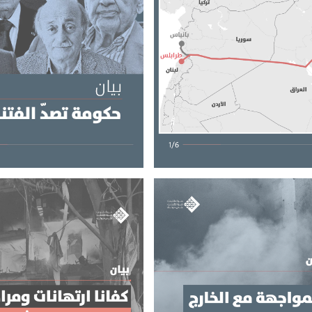
ط كركوك-بانياس؟
حكومة تصدّ الفتنة أولا