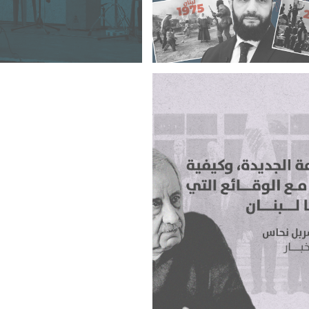
الكلام جادًا والفعل مجديًا
«بيروت مدينتي»: «ثورة» أم 