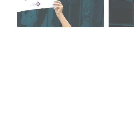
«سلطة»؟
الانتخابات سياسية مئة بالمئة
«مواطنون ومواطنات» والبلديات: