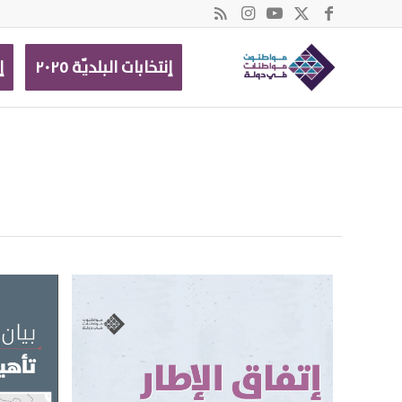
إنتخابات البلديّة ٢٠٢٥
إ