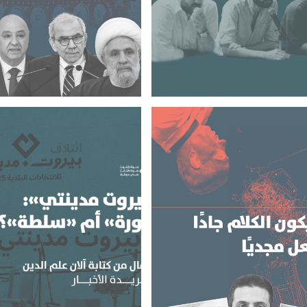
ية؟
كل حججهم صحيحة، و لكن…
ح طرفًا مفاوضًا في الترتيبات