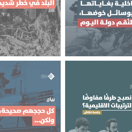
 خوضها، فلنُقم دولة اليوم
شديد
ة مع الخارج داخلية بغاياتها
كفانا ارتهانات ومراهنات، البل