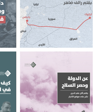
الحرب … كيف يعاد رسم الإقليم؟
وبوسائل
من كركوك – بانياس إلى خرائط ما بعد
المواجه