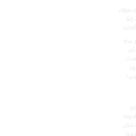
ف هؤلاء
مّا
مانيا.
 عدّة
تّم
طهدت
ود
رين»
قع
لدولة
 كيان
عية.