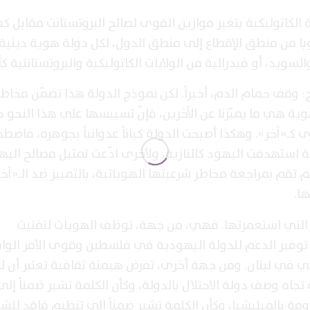
ة الكاثوليكية بتغير موازين القوى لصالح البروتستانت مقابل ك
ا من منطق الإقطاع إلى منطق الدول، لكل دولة هوية دينية، إ
السويد، أو فيدرالية من الولايات الكاثوليكية والبروتستانتية كأل
 وقف حمام الدم، أخيراً. لكن نموذج الدولة هذا تضمّن مخاطر
ية هي ما يميّزنا عن الآخرين، فإنّ تسييسها على هذا النحو ح
كـ«آخر». وهكذا أصبحت الدولة كياناً عدوانياً بجوهره، فاض
ة استهدفت اليهود كالنازية، ولأخرى ادّعت تمثيل مصالح اليه
 تقم بمراجعة مخاطر شرعيتها الهوياتية، بالتمييز ضد الـ«آخ
ا.
 التي استعمرتها. فهي، من جهة، توظف الهويات لتفتيت
 توفير الدعم للدولة اليهودية في فلسطين وقوى الأمر الوا
في في لبنان. ومن جهة أخرى، تفرض هيمنة ثقافية تعتبر أن ل
تجاه وصف دولة الاحتلال بالدولة، وكأن الكلمة تشير ضمناً إلى
 بالميليشيا، وكأن الكلمة تشير ضمناً إلى تنظيم فاقد للشر