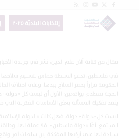
إنتخابات البلديّة ٢٠٢٥
إ
مقال من كتابة آلان علم الدين، نشر في جريدة الأخبار.
في فلسطين، تدعو السلطة حماس لتسليم سلاحها لها.
الحكومة قراراً بحصر السلاح بيدها. وعلى اختلاف الح
ينقد تفكيك المسألة بعض الأساسات الفكرية التي فر
ليست كل «دولة» دولة. فهل كانت «الدولة الإسلام
المجتمع. أمّا «دولة فلسطين»، فلا عملة لها، وطاقته
سيادة لها على أرضها المفككة بين سلطات أمر واقع س