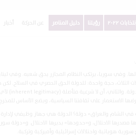
نتخابات ٢٠٢٢
رؤيتنا
دليل المناصر
عن الحركة
أخبار
 وفي سوريا، يرتكب النظام المجازر بحق شعبه. وفي لبنان،
الات الثلاث، حجة واحدة: للدولة الحق الحصري في السلاح. لكن 
الحجة تصطدم بواقعين: الأول أن ليست كل «دولة» دو
ضها الاستعمار على ثقافتنا السياسية، ويضع الأساس للمخرج.
ية في الشام والعراق» دولة؟ الدولة هي جهاز وظيفي لإدار
ا مصدرها الاحتلال، و«حدودها» يديرها الاحتلال. و«دولة سوريا
ورية هوياتية واحتلالات إسرائيلية وأميركية وتركية.