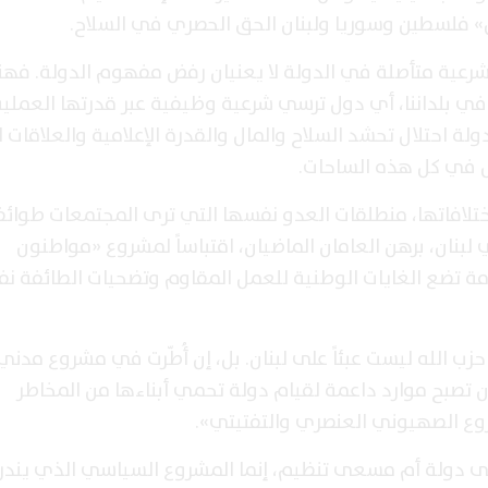
 فلسطين وسوريا ولبنان الحق الحصري في السلاح.
الشرعية متأصلة في الدولة لا يعنيان رفض مفهوم الدولة. فهن
في بلداننا، أي دول ترسي شرعية وظيفية عبر قدرتها العملي
احتلال تحشد السلاح والمال والقدرة الإعلامية والعلاقات ا
ال في كل هذه الساحات.
ختلافاتها، منطلقات العدو نفسها التي ترى المجتمعات طوائ
بنان، برهن العامان الماضيان، اقتباساً لمشروع «مواطنون
مة تضع الغايات الوطنية للعمل المقاوم وتضحيات الطائفة ن
 حزب الله ليست عبئاً على لبنان. بل، إن أُطّرت في مشروع مد
 تصبح موارد داعمة لقيام دولة تحمي أبناءها من المخاطر
شروع الصهيوني العنصري والتفتيتي».
ى دولة أم مسعى تنظيم، إنما المشروع السياسي الذي يندر