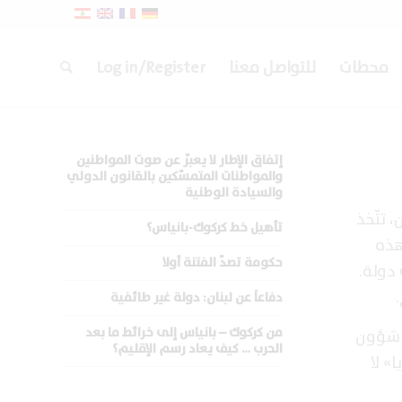
محطات
للتواصل معنا
Log in/Register
إتفاق الإطار لا يعبّر عن صوت المواطنين
والمواطنات المتمسّكين بالقانون الدولي
والسيادة الوطنية
 تتّخذ
تأهيل خط كركوك-بانياس؟
هذه
حكومة تصدّ الفتنة أولا
لة. والثاني، أن لا شرعية متأصلة (inherent legitimacy) لأي دولة.
دفاعاً عن لبنان: دولة غير طائفية
ة شؤون
من كركوك – بانياس إلى خرائط ما بعد
الحرب … كيف يعاد رسم الإقليم؟
» لا