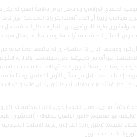
لا توحيد المنهاج الدراسي ولا سجن رياض سلامة (فهو لم يكن 
ورج قرداحي وزيراً أو اتخاذ أبسط القرارات السيادية. فإن كانت
دولاً»؟ وإن قاربنا الموضوع من منظار «احتكار العنف»، هل ي
ين يمارس الاحتلال العنف على أراضيها ومجتمعاتها بشكل شبه 
 تبرر وجودها، إذ إن لا «سلطة» إن لم يرتضها فعلاً طرف من آ
ة لسلطتها، هو أساس شرعيتها بعين مجتمعها. بالتالي، الشرعي
دولة إذ إنها تدير فعلاً شؤون التجمّع الاستيطاني في فلسطي
مة إلا على عدد قليل من سكّان الأرض الأصليين. وهذا ما يثبت 
راً وظيفياً كدولة. بكلمات أبسط: كون كيان ما «دولة» لا يع
ولة حتماً أمر جيد. فقبل نشوء الدول، كانت المجتمعات الأوروب
وليكية عبر مفهوم «الحق الإلهي للملوك» (المعيّنون، طبعاً
ادعاء الكنيسة تمثيل إرادة الله إلى زعزعة الأنظمة السياسية آ
 أوروبا على مدى قرون.