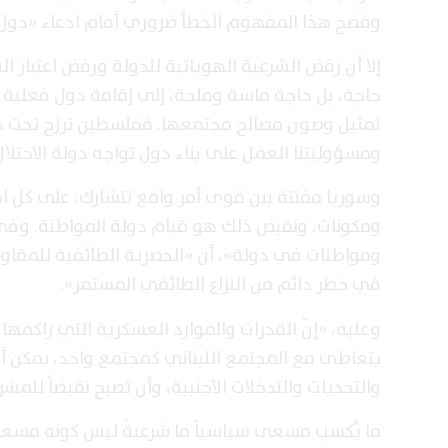
وفضح هذا المفهوم الخطأ ضروري أمام ادعاء «دول»
إلا أن رفض الشرعية الهوياتية للدولة ورفض اعتبار 
حاجة، بل حاجة ماسة وملحة، إلى إقامة دول فعلية 
تمثيل وصون مصالح مجتمعها. ففلسطين ترزح تحت دولة 
ومسؤوليتنا العمل على بناء دول تواجه دولة الاحتل
وسوريا مفتتة بين قوى أمر واقع تتشارك، على كل ا
ومكونات، ونقيض ذلك هو قيام دولة المواطنة. وفي ل
ومواطنات في دولة»، أن «الحصرية الطائفية للمقاو
في خطر دائم من النزاع الطائفي المستمر».
وعليه، «إنّ القدرات والموارد العسكرية التي راكمها
يتعاطى مع المجتمع اللبناني كمجتمع واحد، يمكن أن
والتحديات والتدخلات الأجنبية، وأن تصبح نقيضاً للم
ما يُكسب مسعى سياسياً ما شرعيةً ليس كونه مسع