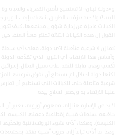
و«دولة لبنان» لا تستطيع تأمين الكهرباء والمياه و
البيت!) ولا حتى تزفيت الطريق، ناهيك بإبقاء الوزير ج
الكيانات عاجزة عن إدارة شؤون مجتمعها، كيف تكون «
القول إن هذه الكيانات الثلاثة تحتكر فعلاً العنف ح
كما إن لا شرعية متأصلة لأي دولة. فعلى أي سلطة أن
وأساس هذا الارتضاء، أي التبرير الذي تقدّمه الدول
تُكسب وهي قابلة للنقد. على سبيل المثال، إسرائيل 
لكنها دولة احتلال لم تستطِع أن تفرض شرعيتها المزعو
شرعية متأصلة حتى للكيانات التي تستطيع أن تمارس دو
علينا الارتضاء به وبحصر السلاح بيده.
لا بد من الإشارة هنا إلى مفهوم أوروبي يعتبر أن الد
خاضعة لسلطات قبلية إقطاعية دعمتها الكنيسة الكاث
الكنيسة). وهكذا، أدّى نشوء البروتستانتية وتحدّيها ل
وهذا ما أدّى تباعاً إلى حروب أهلية فتكت بمجتمعات