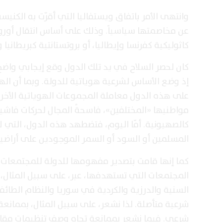
وانتهى الأمر باتفاق ويستفاليا التي أقرّت به الكنيس
عن مخاصمتها سياسياً. وذلك على أساس انتقال أوروب
كاثوليكية كفرنسا وإيطاليا، أو بروتستانتية كبريطانيا و
كان لحصر السلاح في يد تلك الدول وقع إيجابي واضح:
إذ وضع الأساس لشرعية هوياتية للدولة. وبما أن الهو
على هذه الدول معاملة المجموعات الهوياتية الأخرى 
مواطنيها «المختلفين»، فاسحةً المجال لحركات فاشي
كالصهيونية. أمّا اليوم، فتضطهد هذه الدول، التي لم
المسلمين أو السود أو السمر الموجودين على أراضيه
كما إنها قامت بتصدير مفهومها للدولة للمجتمعات
المجتمعات التي تستهدفها، عبر، على سبيل المثال،
السنية والدرزية والكردية في سوريا والنظام الطائ
شرعية متأصلة. لذا نشعر، على سبيل المثال، بممانعة 
شرعي. فيما نشعر بممانعة تجاه وصف تنظيمات مقاومة