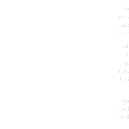
في
 هذه
مكن
يومي؟
خر.
ة
ن.
أن لا
ني أن
ية
، من
نذاك،