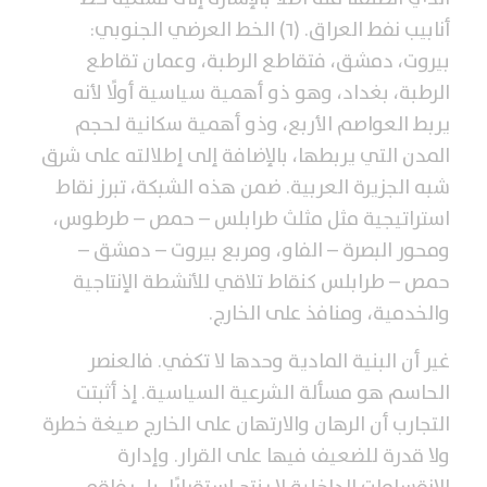
أنابيب نفط العراق. (٦) الخط العرضي الجنوبي:
بيروت، دمشق، فتقاطع الرطبة، وعمان تقاطع
الرطبة، بغداد، وهو ذو أهمية سياسية أولًا لأنه
يربط العواصم الأربع، وذو أهمية سكانية لحجم
المدن التي يربطها، بالإضافة إلى إطلالته على شرق
شبه الجزيرة العربية. ضمن هذه الشبكة، تبرز نقاط
استراتيجية مثل مثلث طرابلس – حمص – طرطوس،
ومحور البصرة – الفاو، ومربع بيروت – دمشق –
حمص – طرابلس كنقاط تلاقي للأنشطة الإنتاجية
والخدمية، ومنافذ على الخارج.
غير أن البنية المادية وحدها لا تكفي. فالعنصر
الحاسم هو مسألة الشرعية السياسية. إذ أثبتت
التجارب أن الرهان والارتهان على الخارج صيغة خطرة
ولا قدرة للضعيف فيها على القرار. وإدارة