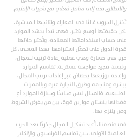
والانطلاق منه إلى تعامل فعلي مع تغيرات الإقليم.
تُختزل الحروب غالبًا في المعارك ونتائجها المباشرة،
لكن حقيقتها أوسع بكثير. فهي تبدأ بحشد الموارد
على حساب استخداماتها المعتادة، وتُختبر خلالها
قدرة الدول على تحمّل استنزافها. بهذا المعنى، كل
حرب هي خسارة وهي عملية إعادة ترتيب للمجال،
وليست مجرد مواجهة عسكرية. تقاسم الموارد
وإعادة توزيعها يحصلان عبر إعادات ترتيب المجال،
ببشره ومناجمه وطرق التجارة عبره وبالممرات
الطبيعية. فالمجال ليس محايدًا وحيازة الموارد أو
فقدانها ينشئان موازين قوة، بين من يفرض الشروط
ومن يلتزم بها.
في منطقتنا، أُعيد تشكيل المجال جذريًا بعد الحرب
العالمية الأولى، حين تقاسم الفرنسيون والإنكليز