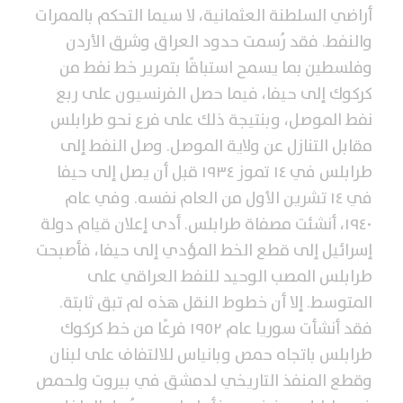
أراضي السلطنة العثمانية، لا سيما التحكم بالممرات
والنفط. فقد رُسمت حدود العراق وشرق الأردن
وفلسطين بما يسمح استباقًا بتمرير خط نفط من
كركوك إلى حيفا، فيما حصل الفرنسيون على ربع
نفط الموصل، وبنتيجة ذلك على فرع نحو طرابلس
مقابل التنازل عن ولاية الموصل. وصل النفط إلى
طرابلس في ١٤ تموز ١٩٣٤ قبل أن يصل إلى حيفا
في ١٤ تشرين الأول من العام نفسه. وفي عام
١٩٤٠، أنشئت مصفاة طرابلس. أدى إعلان قيام دولة
إسرائيل إلى قطع الخط المؤدي إلى حيفا، فأصبحت
طرابلس المصب الوحيد للنفط العراقي على
المتوسط. إلا أن خطوط النقل هذه لم تبق ثابتة.
فقد أنشأت سوريا عام ١٩٥٢ فرعًا من خط كركوك
طرابلس باتجاه حمص وبانياس للالتفاف على لبنان
وقطع المنفذ التاريخي لدمشق في بيروت ولحمص