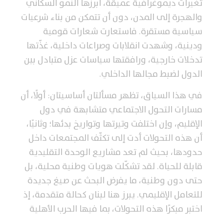
تغيرات ديموغرافية عميقة، أبرزها النمو السكاني
والهجرة إلى المدن، دون أن تتمكن من بناء شرعيات
سياسية مستقرة. فاستعارت شعارات قومية
ودينية، وشهدت انقلابات وصراعات داخلية، غذّتها
تدخلات خارجية، ورافقتها سياسات عزل متبادل بين
الدول لضبط مجالها الداخلي.
في هذا السياق، تظهر مسألتان أساسيتان: أولًا، أن
مسارات التحول الاجتماعي متشابهة في دول
الإقليم، وإن اختلفت وتيرتها وتواريخ بدئها؛ وثانيًا،
أن هذه التحولات أدت إلى تكثّف المجتمعات داخل
حدودها، بحيث لم تعد مشاريع الوحدة التقليدية
قابلة للحياة. لقد تشكّلت هويات وطنية محلية، بل
حتى دون وطنية، ما يفرض البحث عن صيغ جديدة
للتعامل الإقليمي. يبرز هنا لبنان كحالة متقدمة، إذ
اختبر مبكرًا هذه التحولات، بما فيها الحرب الأهلية