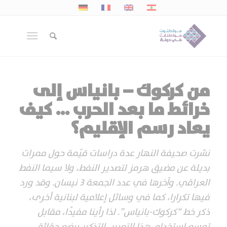
من كركوك – بانياس إلى
خرائط ما بعد الحرب … كيف
يعاد رسم الإقليم؟
نشرت صحيفة النهار عدة دراسات قيّمة حول ممرات
بديلة عن مضيق هرمز لتصدير النفط، ولا سيما النفط
العراقي. وآخرها في عدد الجمعة 3 نيسان. وقد ورد
فيها تكرارا، كما في وسائل إعلامية لبنانية أخرى،
ذكر خط “كركوك-بانياس”. لذا رأينا مفيدًا، مقابل
توسع استخدام هذا التعبير، التذكير ببضع حقائق