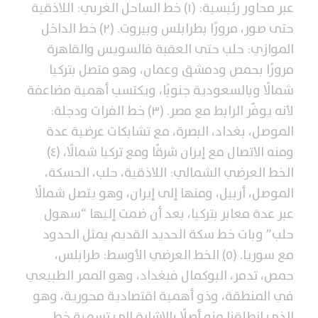
عبر محاور رئيسية: (١) خط الساحل الغربي: اللاذقية
حتى صور، مرورًا بطرابلس وبيروت. (٢) خط الداخل
الموازي: حلب حتى العقبة فالسويس والقاهرة
مرورًا بحمص ودمشق وعمان، وهو متصل بتركيا
شمالًا وبالسعودية جنوبًا، ويكتسب أهمية مضاعفة
لأنه يوفّر الرابط مع مصر. (٣) خط الفرات ودجلة:
الموصل، بغداد، البصرة، مع تشابكات عرضية عدة
ومنه الاتصال مع إيران شرقًا ومع تركيا شمالًا، (٤)
الخط العرضي الشمالي: اللاذقية، حلب، الحسكة،
الموصل، أربيل، ومنها إلى إيران، وهو يتصل شمالًا
عبر عدة معابر بتركيا، بعد أن ضمت إليها “سهول
حلب” وبات خط سكة الحديد القديم يمثل الحدود
مع سوريا. (٥) الخط العرضي الأوسط: طرابلس،
حمص، تدمر، البوكمال فبغداد، وهو الممر الطبيعي
في المنطقة، وذو أهمية اقتصادية محورية، وهو
الذي انطلقنا منه أصلًا بالإشارة إلى تسمية خط