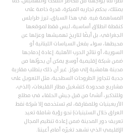
نظرًا لما يواجهه من مخاطر التفكك والتهميش، كما
يمتلك، بحكم تجاربه المبكرة، قدرة خاصة على
المساهمة فيه. في هذا السياق، تبرز طرابلس
كنقطة انطلاق أساسية، ليس فقط لموقعها
الجغرافي، بل أيضًا لتاريخ تهميشها وعزلها عن
محيطها، سواء بفعل السياسات اللبنانية أو
السورية، أو نتائج الحرب الأهلية. إعادة إدماجها
ضمن شبكة إقليمية أوسع يمكن أن يحوّلها من
مدينة هامشية إلى مركز. غير أن ذلك يتطلب مقاربة
جدية تتجاوز الطروحات السطحية، مثل التعويل على
مشاريع محدودة كتشغيل مطار القليعات، (الذي،
وللتذكير، أنشئ من قبل جيش الحلفاء في مطلع
الأربعينيات وللمفارقة، لم تستخدمه إلا شركة نفط
العراق خلال الستينيات) نحو رؤية شاملة تعيد
تعريف دور المدينة ضمن إعادة تنظيم المجال
الإقليمي الذي نشهد تغيّره أمام أعيننا.