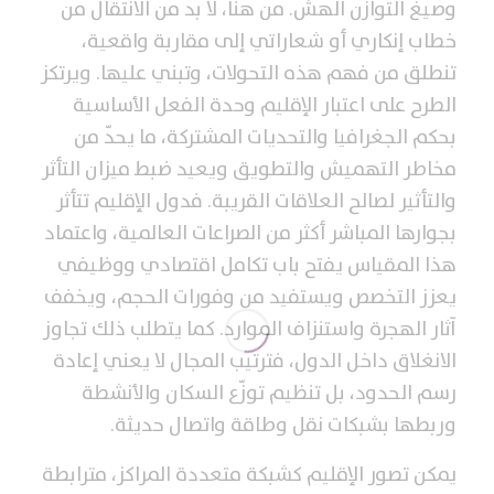
وصيغ التوازن الهش. من هنا، لا بد من الانتقال من
خطاب إنكاري أو شعاراتي إلى مقاربة واقعية،
تنطلق من فهم هذه التحولات، وتبني عليها. ويرتكز
الطرح على اعتبار الإقليم وحدة الفعل الأساسية
بحكم الجغرافيا والتحديات المشتركة، ما يحدّ من
مخاطر التهميش والتطويق ويعيد ضبط ميزان التأثر
والتأثير لصالح العلاقات القريبة. فدول الإقليم تتأثر
بجوارها المباشر أكثر من الصراعات العالمية، واعتماد
هذا المقياس يفتح باب تكامل اقتصادي ووظيفي
يعزز التخصص ويستفيد من وفورات الحجم، ويخفف
آثار الهجرة واستنزاف الموارد. كما يتطلب ذلك تجاوز
الانغلاق داخل الدول، فترتيب المجال لا يعني إعادة
رسم الحدود، بل تنظيم توزّع السكان والأنشطة
وربطها بشبكات نقل وطاقة واتصال حديثة.
يمكن تصور الإقليم كشبكة متعددة المراكز، مترابطة