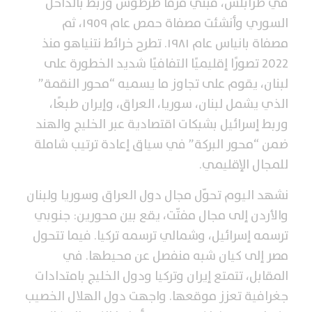
في طرابلس، فبني مرفأ طرطوس ورُبط بالداخل
السوري وأنشئت مصفاة حمص عام ١٩٥٩، ثم
مصفاة بانياس عام ١٩٨١. تطرح خرائط نتنياهو منذ
2022 تصورًا إقليميًا التفافيًا شديد الخطورة على
لبنان، يقوم على تجاوز ما يسميه “محور النقمة”
الذي يشمل لبنان، سوريا، العراق، وإيران طبعًا،
وربط إسرائيل بشبكات اقتصادية عبر الخليج والهند
ضمن “محور البركة” في سياق إعادة ترتيب شاملة
للمجال الإقليمي.
نشهد اليوم تحوّل مجال دول العراق وسوريا ولبنان
والأردن إلى مجال مفتّت، يقع بين محورين: جنوبي
ترسمه إسرائيل، وشمالي ترسمه تركيا. فيما تتحول
مصر إلى كيان شبه منفصل عن محيطها. في
المقابل، تتمتع إيران وتركيا ودول الخليج بامتدادات
جغرافية تعزز موقعها. واجهت دول الهلال الخصيب