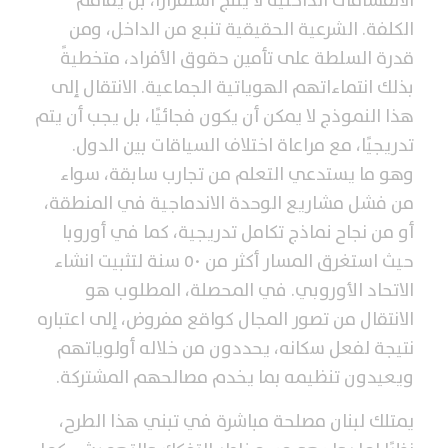
الانقسامات الداخلية لا ينتج استقرارًا، بل يفاقم
الكلفة. الشرعية الحقيقية تنبع من الداخل، ومن
قدرة السلطة على تأمين حقوق الأفراد، متخطيةً
بذلك انتماءاتهم الهوياتية الجماعية. الانتقال إلى
هذا النموذج لا يمكن أن يكون فجائيًا، بل يجب أن يتم
تدريجيًا، مع مراعاة اختلاف السياقات بين الدول.
وهو ما يستدعي التعلم من تجارب سابقة، سواء
من فشل مشاريع الوحدة الاندماجية في المنطقة،
أو من نجاح نماذج تكامل تدريجية، كما في أوروبا
حيث استغرق المسار أكثر من ٥٠ سنة لتثبيت انشاء
الاتحاد الأوروبي. في المحصلة، المطلوب هو
الانتقال من تصور المجال كواقع مفروض، إلى اعتباره
نتيجة لفعل سكانه، يحددون من خلاله أولوياتهم
ويعيدون تنظيمه بما يخدم مصالحهم المشتركة.
يمتلك لبنان مصلحة مباشرة في تبني هذا الطرح،