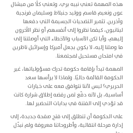
هذه المهمة تعني نبيه بري، وتعني كلًا من ميشال
عون ونعيم قاسم ووليد جنبلاط وسليمان فرنجية
وآخرين. تثمير التضحيات الجسيمة التي دفعها
لبنانيون، كيفما نظروا إلى أنفسهم أو نظر الآخرون
إليهم، وأيا تكن الأسباب والأخطاء التي أوصلتنا إلى
ما وصلنا إليه، لا يكون بجعل أميركا وإسرائيل ناظرين
في امتحان مستحيل لمجتمعنا.
المهمة تبدأ بإقامة حكومة تدرك مسؤولياتها، غير
الحكومة القائمة حاليًا. ولماذا لا يرأسها سعد
الحريري؟ ليس لأننا نتوافق معه على خيارات
أساسية، بل لأنه دفّع ثمن رفضه إطلاق شرارة كانت
قد تؤدي إلى الفتنة في بدايات التحضير لها.
على الحكومة أن تنطلق إلى فتح صفحة جديدة، إلى
إدارة مرحلة انتقالية، وأطروحاتنا معروفة ولم نبدّل