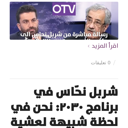
اقرأ المزيد
/
0 تعليقات
شربل نحّاس في
برنامج ٢٠٣٠: نحن في
لحظة شبيهة لعشية