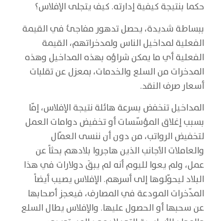
حكما بنتيجة كيفية إدارته. كيف يتجلى الإفلاس؟
ببساطة شديدة، يحصل تدهور مفاجئ في القيمة
الفعلية لمداخيل الناس ولمدخراتهم، القيمة
الفعلية أي ما يمكن شراؤه بهذه المداخيل وهذه
المدخرات من السلع والخدمات، بمعزل عن تقلبات
أسعار صرف النقد.
المداخيل تنخفض بسرعة هائلة نتيجة الإفلاس، إمّا
بسبب إغلاق المؤسّسات أو تخفيض دوامات العمل
لتخفيض الرواتب، من دون أن ننسى العمّال
والعاملات الأجانب الذين هاجروا بلادهم بحثاً عن
عمل، ولم يعوا لليوم أنه لم يبقَ دولارات في هذا
البلاد ليحوّلوها إلى أسرهم. الإفلاس يصيب أيضاً
المدّخرات المودعة في المصارف، فيعجز أصحابها
عن سحبها أو الحصول عليها. والإفلاس يطال السلع