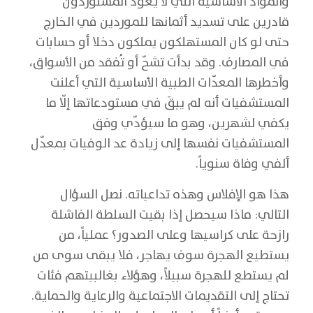
والمواد الأساسية التي لا يعود المستوردون
قادرين على تسديد أثمانها للموردين في الخارج
حتى لو كان المستهلكون يملكون دخلا أو حسابات
في المصارف. وقد بدأت تشحّ أو تُفقد من الأسواق،
وأخطرها المعدّات الطبية الأساسية التي أعلنت
المستشفيات أنه لم يبقَ في مستودعاتها إلّا ما
يكفي لشهرين، وهو ما سيؤدّي وفق
المستشفيات نفسها إلى زيادة عد الوفيات بمعدّل
ألفي وفاة سنوياً.
هذا هو الإفلاس وهذه تداعياته. نصل السؤال
التالي: ماذا سيحصل إذا بقيت السلطة الفاشلة
رازحة على كراسيها وعلى الصدور؟ عملياً، من
يستطيع الهجرة سوف يهاجر، فلا يبقى سوى من
لم يستطع للهجرة سبيلاً، وهؤلاء بغالبيتهم فئات
تحتاج إلى التقديمات الاجتماعية والرعاية والحماية.