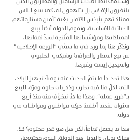
وسيبقى أيضاً أصحاب الرساميل والمضاربون الذين
ينتظرون الإفلاس بل يتلهفون له، كي يبيع الناس
ممتلكاتهم بأبخس الأثمان بغية تأمين مستلزماتهم
الحياتية الأساسية، وتقوم الدولة أيضاً ببيع
لممتلكاتها ومؤسّساتها المُنتجة لسدّ نفقاتها،
ونذكّر هنا بما ورد في ما سمّي “الورقة الإصلاحية”
عن بيع المطار والمرافئ وشبكتي الخليوي
والميديل إيست وغيرها.
هذا تحديداً ما يتمّ الحديث عنه يومياً: تجهيز البلاد،
التي لكلّ منا فيه تجارب وذكريات حلوة ومرّة، للبيع
بـ”فرق عملة”. وهذا ما كنّا نتخوّف منه منذ أربع
سنوات عندما أطلقنا حركة مواطنون ومواطنات في
دولة.
هذا ما يحصل تماماً، لكن هل هو قدر محتوم؟ كلا.
هناك بديل، والبديل هو الدولة. اليوم مجتمعنا،