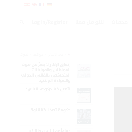
محطات
للتواصل معنا
Log in/Register
All
/
في الاعلام
/
مواقف
/
ندوات
إتفاق الإطار لا يعبّر عن صوت
المواطنين والمواطنات
المتمسّكين بالقانون الدولي
والسيادة الوطنية
تأهيل خط كركوك-بانياس؟
حكومة تصدّ الفتنة أولا
دفاعاً عن لبنان: دولة غير