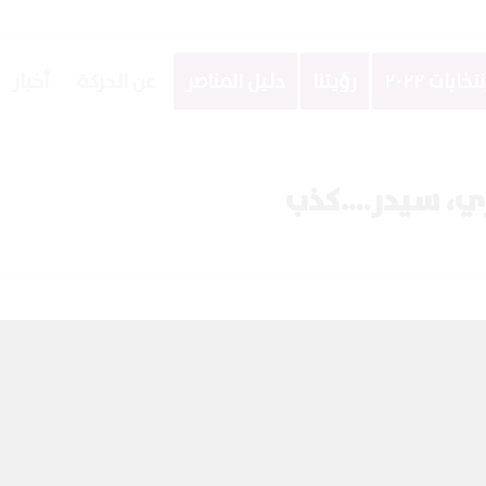
نتخابات ٢٠٢٢
رؤيتنا
دليل المناصر
عن الحركة
أخبار
نزي، سيدر….كذب