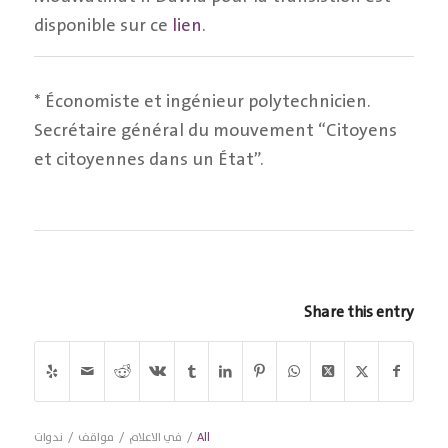
disponible sur ce
lien
.
* Économiste et ingénieur polytechnicien.
Secrétaire général du mouvement “Citoyens
et citoyennes dans un État”.
Share this entry
All
/
في الاعلام
/
مواقف
/
ندوات