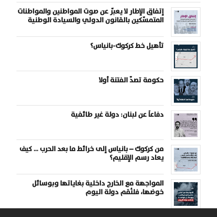
إتفاق الإطار لا يعبّر عن صوت المواطنين والمواطنات
المتمسّكين بالقانون الدولي والسيادة الوطنية
تأهيل خط كركوك-بانياس؟
حكومة تصدّ الفتنة أولا
دفاعاً عن لبنان: دولة غير طائفية
من كركوك – بانياس إلى خرائط ما بعد الحرب … كيف
يعاد رسم الإقليم؟
المواجهة مع الخارج داخلية بغاياتها وبوسائل
خوضها، فلنُقم دولة اليوم