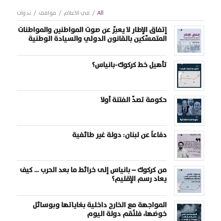
All
/
في الاعلام
/
مواقف
/
ندوات
إتفاق الإطار لا يعبّر عن صوت المواطنين والمواطنات
المتمسّكين بالقانون الدولي والسيادة الوطنية
تأهيل خط كركوك-بانياس؟
حكومة تصدّ الفتنة أولا
دفاعاً عن لبنان: دولة غير طائفية
من كركوك – بانياس إلى خرائط ما بعد الحرب … كيف
يعاد رسم الإقليم؟
المواجهة مع الخارج داخلية بغاياتها وبوسائل
خوضها، فلنُقم دولة اليوم