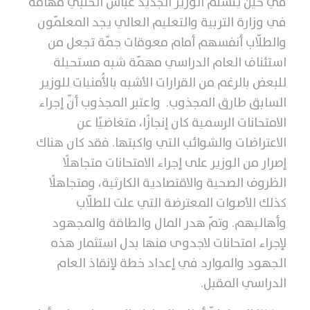
في حين يتسلّم الوزير الجديد عباس الحلبي مهامه
في وزارة التربية والتعليم العالي يجد المعلمّون
والطلّاب أنفسهم أمام معوقات جمّة تجعل من
استئناف العام الدراسي مهمّة شبه مستحيلة
للبعض بالرغم من القرارات الأشبه بالأُمنيات للوزير
السابق طارق المجذوب. واعتبر المجذوب أنّ إجراء
الامتحانات الرسمية كان إنجازًا، متغاضيًا عن
الاعتراضات والشوائب التي واكبتها. فقد كان هناك
إصرار من الوزير على إجراء الامتحانات متجاهلًا
الظروف الصحية والاقتصادية الكارثية، ومتجاهلًا
كذلك الأصوات المعترضة التي علت للطلّاب
وأهاليهم. وتمّ هدر المال والطاقة والمجهود
لإجراء امتحانات لاجدوى منها بدل استثمار هذه
الجهود والموارد في إعداد خطة لإنقاذ العام
الدراسي المقبل.