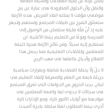
يمكن عزله عن بقية القطاعات ولاسيما الطاقة
والنقل وأن الحلول المطروحة هي عبارة عن بنج
موضعي مؤقت لا يمكنه انقاذ المريض. هذه الأزمة
ستعمّق الشرخ بين طبقات المجتمع وتساهم وتجهز
عليه إذ أنّ قلّة قليلة ستتمكن من الوصول إلى
المدرسة ونوعًا من التعليم بينما الأغلبية لن
تستطيع إليه سبيلًا. ومن نتائج الأزمة هجرة كثيفة
للمعلمين وللكفاءات التعليمية مما يجعل هذا
القطاع وأجيال بكاملها في مهب الريح.
لا حلّ إلّا بخطة اقتصادية شاملة وبقرارات سياسية
جريئة نابعة من العلم والمعرفة لإنقاذ التعليم في
لبنان. يجب الخروج من الدوامات التي تغرق المجتمع
في سجالات لا جدوى لها واضعة المعلمين في
مواجهة مع أولياء الأمور تارة، ومع الإدارات تارة
أخرى بينما المطلوب لفظ سلطة عاجزة أصبحت