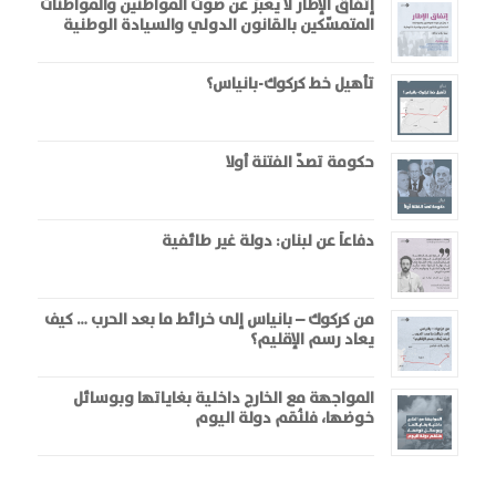
إتفاق الإطار لا يعبّر عن صوت المواطنين والمواطنات
المتمسّكين بالقانون الدولي والسيادة الوطنية
تأهيل خط كركوك-بانياس؟
حكومة تصدّ الفتنة أولا
دفاعاً عن لبنان: دولة غير طائفية
من كركوك – بانياس إلى خرائط ما بعد الحرب … كيف
يعاد رسم الإقليم؟
المواجهة مع الخارج داخلية بغاياتها وبوسائل
خوضها، فلنُقم دولة اليوم