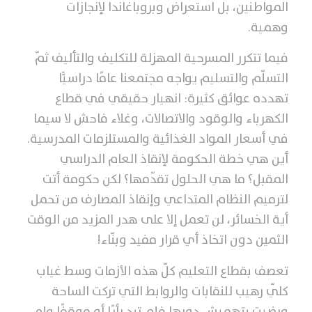
المواطنين، بل استعراض وبروباغاندا لإنجازات
وهمية.
فيما تتكرر المسرحية المهزلة للتكليف والتأليف ثمّ
التسلّم والتسليم يواجه مجتمعنا عامًا دراسيًّا
تهدده عوائق كثيرة: انهيار حقيقي في قطاع
الكهرباء والوقود والاتصالات، وغلاء فاحش لا سيما
في أسعار المواد الغذائية والمستلزمات المدرسية.
أين هي خطة الحكومة لإنقاذ العام الدراسي
المقبل؟ ما هي الحلول تقدّمها؟ لكن حكومة أتت
لترميم النظام المتداعي وإنقاذ المصارف من تحمل
أية الخسائر، لن تعمل إلا على هدر المزيد من الوقت
الثمين دون اتخاذ أي قرار مفيد وبنّاء!
تعصف بقطاع التعليم كلّ هذه الأزمات وسط غياب
كلّي رهيب للنقابات والروابط التي تركت الساحة
ورضيت بتهميش دورها فلم تبدِ رأيًا أو موقفًا ولم