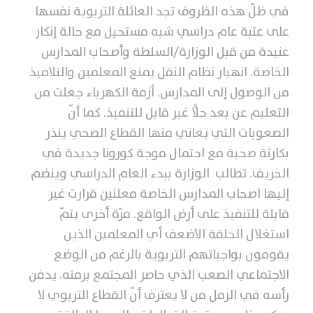
في ظلّ هذه الظروف تجد العائلة التربوية نفسها
على عتبة عام دراسي شبه مستحيل مع حالة إنكار
عنيدة من قبل الوزارة/السلطة وأصحاب المدارس
الخاصة. انهيار نظام النقل يمنع المعلمين والتلاميذ
من الوصول إلى المدارس. أزمة الكهرباء جعلت من
التعليم عن بعد حلًّا غير قابل للتنفيذ. كما أنّ
الصعوبات التي يعاني منها القطاع الصحي ينذر
بكارثة صحية مع احتمال موجة كورونا جديدة في
الخريف. تطالب الوزارة ببدء العام الدراسي وينضم
إليها اصحاب المدارس الخاصة معلنين قرارت غير
قابلة للتنفيذ على أرض الواقع. مرّة أخرى يتمّ
استغلال الحلقة الأضعف أي المعلمين الذين
يقومون بواجباتهم التربوية بالرغم من الوضع
الاجتماعي الصعب الذي حاصر المجتمع برمته. يدفن
رأسه في الرمل من لا يعترف أنّ القطاع التربوي لا