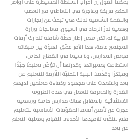
يمكننا القول إنّ أحزاب السلطة المسيطرة على أواصر
الحكم مربكة وعاجزة في التعاطي مع الغضب
والنقمة الشعبية لذلك هي تبحث عن إنجازات
وهمية لذرّ الرماد في العيون. معالجات وزارة
التربية لم تكن ضمن إطار خطّة شاملة تتدارك أزمات
المجتمع عامة، هذا الأمر عمّق الهوّة بين طبقاته.
فبعض المدارس، ولا سيما في القطاع الخاص،
استطاعت بمميزاتها وقدرتها أن تؤمّن تعليمًا جيّدًا
ومبتكرًا وقدّمت البنية التحتيّة اللّازمة للتعليم عن
بعد واعتمدت على مجهود وكفاءة معلّمين لديهم
القدرة والمعرفة للعمل في هذه الظروف
الاستثنائية. بالمقابل هناك مدارس خاصة ورسمية
عجزت عن تأمين أبسط المقوّمات الأساسية للتعليم
فلم يتلقّى تلاميذها الأحدنى للقيام بعملية التعلم
عن بعد.