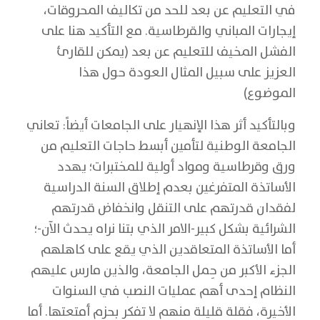
في التعليم عن بعد للحد من تكاليف المحروقات،
إيجارات المباني والقرطاسية. مع التأكيد هنا على
الفشل المخيف للتعليم عن بعد (يمكن للقارئ
العزيز على سبيل المثال العودة حول هذا
الموضوع)
وبالتأكيد أثر هذا الإنهيار على الجامعات أيضاً: تعاني
الجامعة الوطنية لتأمين أبسط حاجات التعليم من
ورق وقرطاسية ومواد أولية للمختبرات؛ يهدد
الأساتذة المتفرغين بعدم إطلاق السنة الدراسية
لفقدان قدرتهم على التنقل وانخفاض قدرتهم
الشرائية بشكل كبير-الامر الذي بتنا نراه يحدث الآن-؛
أما الأساتذة المتعاقدين الذي يقع على كاهلهم
الجزء الأكبر من حِمل الجامعة، والذين مارس عليهم
النظام إحدى أهم عمليات النصب في السنوات
الأخيرة، فقلة قليلة منهم لا تفكر بحزم أمتعتها. أما