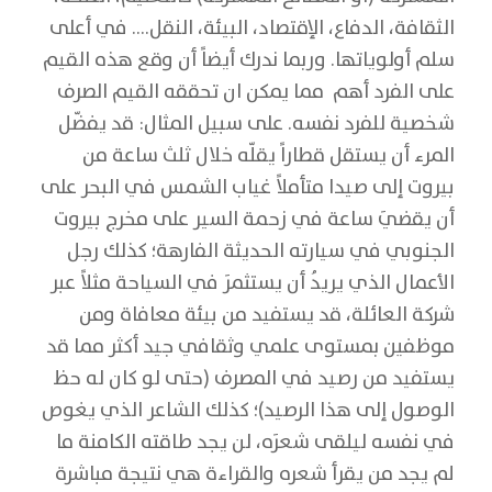
الثقافة، الدفاع، الإقتصاد، البيئة، النقل…. في أعلى
سلم أولوياتها. وربما ندرك أيضاً أن وقع هذه القيم
على الفرد أهم مما يمكن ان تحققه القيم الصرف
شخصية للفرد نفسه. على سبيل المثال: قد يفضّل
المرء أن يستقل قطاراً يقلّه خلال ثلث ساعة من
بيروت إلى صيدا متأملاً غياب الشمس في البحر على
أن يقضيَ ساعة في زحمة السير على مخرج بيروت
الجنوبي في سيارته الحديثة الفارهة؛ كذلك رجل
الأعمال الذي يريدُ أن يستثمرَ في السياحة مثلاً عبر
شركة العائلة، قد يستفيد من بيئة معافاة ومن
موظفين بمستوى علمي وثقافي جيد أكثر مما قد
يستفيد من رصيد في المصرف (حتى لو كان له حظ
الوصول إلى هذا الرصيد)؛ كذلك الشاعر الذي يغوص
في نفسه ليلقى شعرَه، لن يجد طاقته الكامنة ما
لم يجد من يقرأ شعره والقراءة هي نتيجة مباشرة