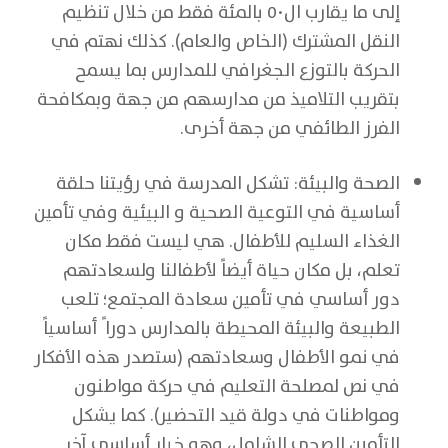
إلى ما يقارب ال٥٠ بالمئة فقط من خلال تنظيم
النقل المشترك (الخاص والعام). كذلك نهتم في
الحركة بالتوزع الجغرافي للمدارس بما يسمح
بتقريب التلاميذ من مدارسهم من جهة وبمكافحة
الفرز الطائفي من جهة أخرى.
الصحة والبيئة: تشكل المدرسة في رؤيتنا حلقة
أساسية في التوعية الصحية و البيئية وفي تأمين
الغذاء السليم للأطفال. هي ليست فقط مكان
تعلم، بل مكان حياة أيضاً لأطفالنا ولسعادتهم
دور أساسي في تأمين سعادة المجتمع؛ تلعب
الطبيعة والبيئة المحيطة بالمدارس دورا ً أساسياً
في نمو الأطفال وسعادتهم (ستصدر هذه الأفكار
في نص لمصلحة التعليم في حركة مواطنون
ومواطنات في دولة قيد التحضير). كما يشكل
التأمين الصحي الشامل، وهو خيار أساسي آخر