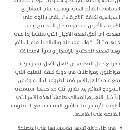
لن يصلوا إلى تعليم جيد وسيكونون عرضة للخطاب
السياسي القائم الذي، وبسبب غياب المشاريع
السياسية لكافة “الأفرقاء”، يلقي باللوم على
الأفرقاء الآخرين في تردي حال المجتمع وفي
تهديم أي أفق لهذه الأجيال التي ستنشأ إذاً على
كراهية “الآخر” والخوف منه وبالتالي القلق الدائم،
وهنا تهديد للمجتمع بالإنفجار واسوأ الاحتمالات.
ب-رفع حمل التعليم عن كاهل الأهل: تقدر حركة
مواطنون ومواطنات في دولة كلفة التعليم التي
تقع على كاهل الأسر في الظروف الحالية وضمن
النموذج القائم بما يقارب ثلث مداخيلها. سيعطي
إذاً خيار التعليم المجاني هامشاً لهذه الأسر التي
أطبقت الأزمة وغياب الأفق السياسي مع المنظومة
القائمة على أنفاسها.
في ظل دولة تسهر مؤسساتها على المصلحة