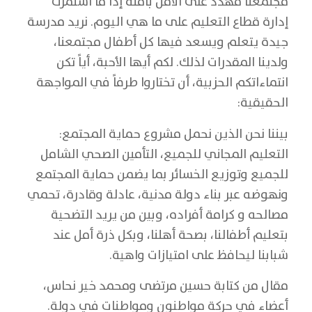
مجتمعنا مهدد على الأقل بأمنه إذا ما استمرت
إدارة قطاع التعليم على ما هي اليوم. نريد مدرسة
جيدة يتعلم ويسعد فيها كل أطفال مجتمعنا،
ولدينا المقدرات لذلك. لكم أيها الأحبة، أياً تكن
انتماءاتكم الحزبية، أن تختاروا طرفاً في المواجهة
الحقيقية:
بيننا نحن الذين نحمل مشروع حماية المجتمع:
التعليم المجاني للجميع، التأمين الصحي الشامل
للجميع وتوزيع الخسائر بما يضمن حماية المجتمع
ونهوضه عبر بناء دولة مدنية، عادلة وقادرة، تحمي
مصالحه و كرامة أفراده، وبين من يريد التضحية
بتعليم أطفالنا، بصحة أهلنا، وبكل ذرة أمل عند
شبابنا ليحافظ على امتيازات واهية.
مقال من كتابة حسين مرتضى ومحمد خير نحاس،
أعضاء في حركة مواطنون ومواطنات في دولة.