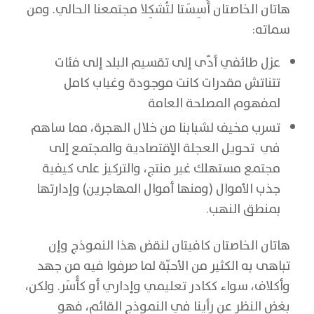
هاتان الخاصتان أُسِسَتا لتُشكِلا مجتمعنا الحالي. ومن
سماته:
عزل طائفي أدّى إلى تقسيم البلد إلى فئات
تتناتش مقدرات كانت موجودة وغياب كامل
لمفهوم المصلحة العامة
تسرب مخيف لشبابنا من خلال الهجرة، مما ساهم
في تحويل العجلة الإقتصادية والمجتمع إلى
مجتمع مستهلك غير منتج، والتركيز على كيفية
جذب الأموال (ومنها أموال المهاجرين) وإدارتها
بمنطق النهب.
هاتان الخاصتان كافيتان لنقض هذا النموذج وإن
تباهى به الكثير من الأحبّة لما صرفوا فيه من جهد
وأكلاف، سواء ككادر تعليمي وإداري أو كأُسَر. ولكن،
بغض النظر عن رأينا في النموذج القائم، فهو