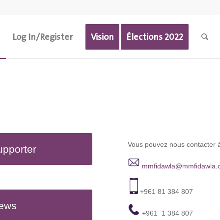
Log In/Register
Vision
Élections 2022
Vous pouvez nous contacter à
a Supporter
mmfidawla@mmfidawla.
‬ +961 81 384 807
r News
‬+961 1 384 807