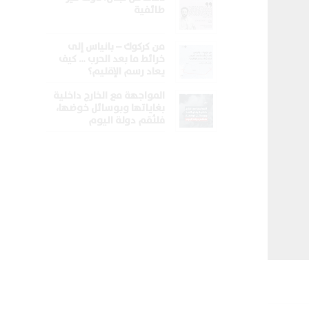
طائفية
من كركوك – بانياس إلى
خرائط ما بعد الحرب … كيف
يعاد رسم الإقليم؟
المواجهة مع الخارج داخلية
بغاياتها وبوسائل خوضها،
فلنُقم دولة اليوم