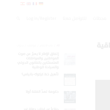
محطات
للتواصل معنا
Log in/Register
اقية
All
/
في الاعلام
/
مواقف
/
ندوات
إتفاق الإطار لا يعبّر عن صوت
المواطنين والمواطنات
المتمسّكين بالقانون الدولي
والسيادة الوطنية
تأهيل خط كركوك-بانياس؟
حكومة تصدّ الفتنة أولا
دفاعاً عن لبنان: دولة غير