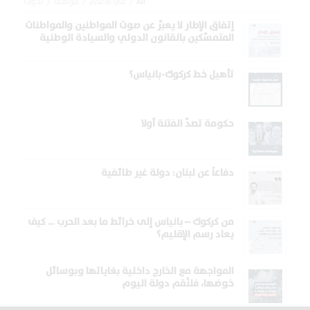
All
/
في الاعلام
/
مواقف
/
ندوات
إتفاق الإطار لا يعبّر عن صوت المواطنين والمواطنات
المتمسّكين بالقانون الدولي والسيادة الوطنية
تأهيل خط كركوك-بانياس؟
حكومة تصدّ الفتنة أولا
دفاعاً عن لبنان: دولة غير طائفية
من كركوك – بانياس إلى خرائط ما بعد الحرب … كيف
يعاد رسم الإقليم؟
المواجهة مع الخارج داخلية بغاياتها وبوسائل
خوضها، فلنُقم دولة اليوم