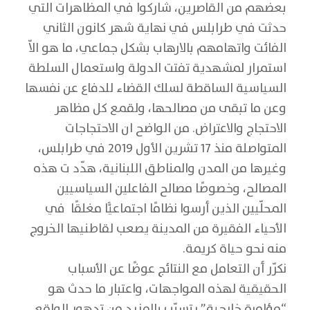
بعضهم من القاصرين، شاركوا في المظاهرات التي
حدثت في طرابلس في نهاية شهر كانون الثاني
الفائت واتهامهم بالارهاب بشكل جماعي، ما هو الاّ
استمرار لمشهدية تفتت الدولة واستعمال السلطة
السياسية الساقطة لسلك القضاء للدفاع عن نفسها
وعن ما تبقى من مصالحها، ولقمع كل مظاهر
الاحتجاج والاعتراض. من الواضح ان الاحتجاجات
المتواصلة منذ 17 تشرين الأول 2019 في طرابلس،
وغيرها من المدن والمناطق اللبنانية، هدّد ت هذه
المصالح، وخصوصًا مصالح الفاعلين السياسيين
المحلّيين الذين أرسوا نظامًا اجتماعيًّا مغلقًا في
الأحياء الفقيرة من المدينة يصعب لقاطنيها الخروج
منه نحو حياة كريمة.
نكرّر أن التعامل مع النتائج عوضًا عن الأسباب
الحقيقية لهذه المواجهات، واعتبار ما حدث هو
“مؤامرة خارجية” يتسبّب بالمزيد من تدهور الواقع