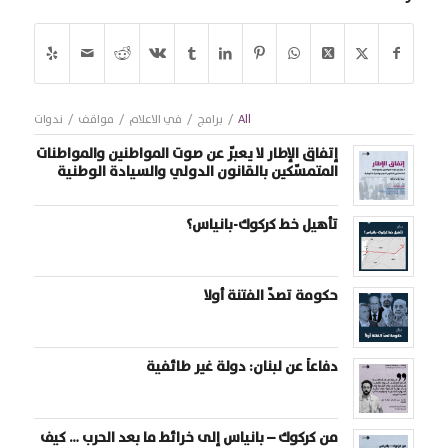
All
/
برامج
/
في الاعلام
/
مواقف
/
ندوات
إتفاق الإطار لا يعبّر عن صوت المواطنين والمواطنات
المتمسّكين بالقانون الدولي والسيادة الوطنية
تأهيل خط كركوك-بانياس؟
حكومة تصدّ الفتنة أولا
دفاعاً عن لبنان: دولة غير طائفية
من كركوك – بانياس إلى خرائط ما بعد الحرب … كيف