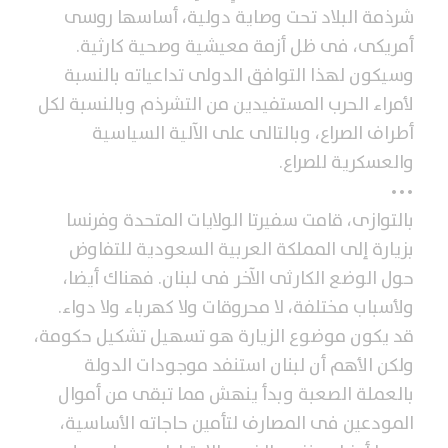
شرذمة البلاد تحت وصاية دولية، أساسها روسى
أمريكى، فى ظل أزمة معيشية وصحية كارثية.
وسيكون لهذا التوافق الدولى تداعياته بالنسبة
لأمراء الحرب المستفيدين من التشرذم وبالنسبة لكل
أطراف الصراع، وبالتالى على الآلية السياسية
والعسكرية للصراع.
•••
بالتوازى، قامت سفيرتا الولايات المتحدة وفرنسا
بزيارة إلى المملكة العربية السعودية للتفاوض
حول الوضع الكارثى الآخر فى لبنان. فهناك أيضا،
ولأسباب مختلفة، لا محروقات ولا كهرباء ولا دواء.
قد يكون موضوع الزيارة هو تسهيل تشكيل حكومة،
ولكن الأهم أن لبنان استنفد موجودات الدولة
بالعملة الصعبة وبدأ ينهش مما تبقى من أموال
المودعين فى المصارف لتأمين حاجاته الأساسية،