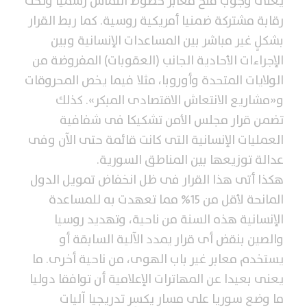
يعنى وجوب فتح معابر خطوط التماس رسميا وتحت
رقابة مشتركة ضمنيا أمريكية روسية. كما ربط القرار
بشكلٍ غير مباشر بين المساعدات الإنسانية وبين
الإجراءات الأحادية الجانب (العقوبات) المفروضة من
الولايات المتحدة وأوروبا، مثلا فيما يخص المحروقات
و«مشاريع الانتعاش الاقتصادى المبكر». كذلك
تضمن قرار مجلس الأمن تشكيكا فى شفافية
العمليات الإنسانية التى كانت قائمة حتى الآن وفى
عدالة توزيعها بين المناطق السورية.
هكذا أتى هذا القرار فى ظل انخفاض تمويل الدول
المانحة لأقل من 15% مما تعهدت به للمساعدة
الإنسانية هذه السنة من ناحية، وتهديد روسيا
والصين بنقض أى قرار يمدد الآلية السابقة أو
يستخدم معابر غير باب الهوى، من ناحية أخرى. ما
يعنى بعيدا عن المهاترات الإعلامية أن توافقا دوليا
ما وضع سوريا على مسارٍ يكسِر تدريجيا آليات