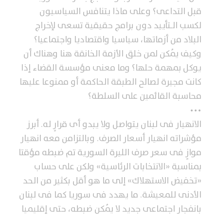
قبل التداعى؟ وعلى ماذا يتنافس السياسيون
لكسب الـتأييد دون برامج حقيقية تسعى لإخراج
البلاد من أزماتها، سياسيا واقتصاديا واجتماعيا؟
وكيف يُمكن لمن خلق الأزمة الخانقة هنا وهناك أن
يوكل بمهمة حلها؟ وما معنى مؤسسة القضاء إذا
كانت مجيرة لصالح الطبقة الحاكمة أو ممنوعا عليها
محاسبة القائمين على السلطة؟
•••
الانهيار فى لبنان يتواصل ولا يبدو أى قرارٍ له. أبرز
مؤشراته انهيار أسعار الصرف. وبالتزامن معه انهيار
موازٍ فى سعر صرف الليرة السورية تم ضبطه مؤقتا
بمناسبة «الانتخابات الرئاسية» ولكن على حساب
«تخفيض الاستهلاك» إلى ما هو أقل بكثير من الحد
الأدنى للمعيشة. ما يهدد فى سوريا كما فى لبنان
بانفجار اجتماعى جديد لا يُمكن ضبطه، حتى إقليميا