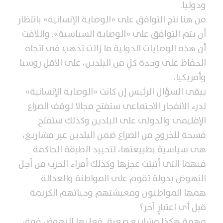
ودوليا.
من هنا نتج التوافق على «الوصاية الإنسانية» بانتظار
أن يتم التوافق على «الوصاية السياسية». واللافت
أن هذه الوصايات الدولية ما زالت تذهب فى اتجاه
الحفاظ على وحدة كلٍ من البلدين، على الأقل روسيا
وأمريكيا.
يبقى السؤال الرئيس إن كانت «الوصاية الإنسانية»
لدرء الانفجار الاجتماعى ستفتح مجالا لوقف الصراع
الإقليمى والدولى على البلدين وكذلك ستفتح
فسحة للخروج من الصراع ضمن البلدين عبر مشاريع،
هى سياسية بطبيعتها، لتحييد الطبقة الحاكمة
فيهما التى أثبتت عجزها وكذلك أمراء الحرب من أجل
النهوض بدولة تقوم على المواطنة والعدالة
همها المواطنون ومعيشتهم وحياتهم الكريمة
قبل أى اعتبارٍ آخر؟
مهمة هكذا مشاريع صعبة. فعليها النهوض فوق