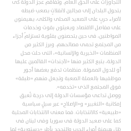
التجاوزات على الحق العام. وتفاقم عجز الدولة كى
يتحول البلدان إلى مجالين لانفلاتٍ يصعب ضبطه
لأمراء حربٍ على الصعيد المحلى والكلى، يهيمنون
على مفاصل الاقتصاد ويعبثون بقوت وخدمات
المواطنين، فى حين يتحصنون بفئوية تستزلمُ أجزاء
من المجتمع تحمى مصالحهم. وبرز الكثير من
المنظمات «الخيرية والإنسانية»، التى حلت محل
الدولة، يتبع الكثير منها «لأجندات» القائمين عليها
أو للدول الممولة. منظمات تدفع بعضها أجور
موظفيها بالعملة الصعبة وتجعل منهم «طبقة»
فوق المجتمع الذى «تخدمه».
ووصل تداعى مؤسسات الدولة إلى درجة تُعيق
إمكانية «التغيير» و«الإصلاح» عبر سبلٍ سياسية
«طبيعية» كالانتخابات. فما معنى الانتخابات المحلية
كما على صعيد الدولة فى سوريا وفى لبنان فى
ظل هيمنة أمراء الحرب والتحجج بأطر «دستورية» لما