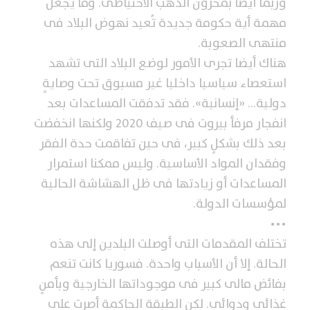
وربما أيضا بمخزون الذهب الاحتياطى. وما يجعل
مهمة أية حكومة جديدة تُعيد نهوض البلاد فى
منتهى الصعوبة.
هناك أيضا تجرى الأمور لوضع البلاد التى تشهد
استعصاء سياسيا داخليا غير مسبوق تحت وصايةٍ
دولية… «إنسانية». فقد تدفقت المساعدات بعد
انفجار مرفأ بيروت فى صيف 2020 ولكنها انخفضت
بعد ذلك بشكلٍ كبير، فى حين تفاقمت حدة الفقر
وفقدان المواد الأساسية. وليس ممكنا استمرار
المساعدات أو زيادتها فى ظل الهشاشة الحالية
لمؤسسات الدولة.
•••
تختلف المقدمات التى أوصلت البلدين إلى هذه
الحالة. إلا أن الأسباب واحدة. فسوريا كانت تنعم
بفائض مالى كبير فى موجوداتها الخارجية وبأمنٍ
غذائى ودوائى. لكن الطبقة الحاكمة أصرت على