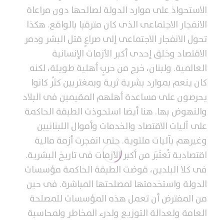
الاستحواذ على موارد الدولة لصالحها دون مراعاة
الانفجار الاجتماعى الذى كان مترقبا بالواقع. هكذا
تحول الانفجار الاجتماعى إلى صراعٍ قتل البشر ودمر
الاقتصاد وخلق إحدى أكبر الأزمات الإنسانية
العالمية. ولبنان، خرج من حربٍ أهلية طويلة، لكنه
كان ينعم بموارد بشرية ثرية وبمغتربين كثُر كانوا
يحرصون على مساعدة أهلهم المقيمين فى البلاد
والنهوض بها. هنا أيضا استحوذت الطبقة الحاكمة
على آليات الاقتصاد والخدمات وأموال اللبنانيين
وغيرهم بآليات ملتوية. حتى انفجرت أزمة مالية
اقتصادية تُعتَبَر من أكبر الأزمات فى تاريخ البشرية.
فى كلا البلدين، قوضت الطبقة الحاكمة مؤسسات
الدولة واستخدمتها لمصلحتها المباشرة. فى حين
من المفترض أن تعمل هذه المؤسسات للمصلحة
العامة ولعدالة التوزيع ولدرء المخاطر ولمحاسبة