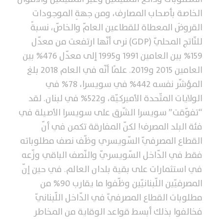
الخاصة بأصحاب المصارف، ومن جهةِ الموجودات
القروضَ المعطاة للقطاعين العامّ والخاصّ، نسبةً
للنّاتج المحليّ (GDP) نرى أنّها ارتفعت من معدّل
159% بين العامين 1991 و1995 إلى معدّل 476% بين
العامين 2015 و2019. علمًا أنّه في العام 2018 بلغ
المؤشّر نفسه 442% في سويسرا، 78% في
الولايات المتّحدة الأميركيّة، و522% في لبنان. لقد
“تفوّقت” سويسرا الشّرق على سويسرا الأصيلة في
فئة البلد المصرف! لكنّ المفارقة تكمن في أنّ
القطاع المصرفيّ السّويسري وظّف نصف مطلوباته
فقط في الدّاخل السّويسريّ والنّصف الباقي وزّعه
في استثمارات على بقية بلدان العالم. في حين إنّ
المصرفيّين اللّبنانيّين وظّفوا ما يقارب 90% من
مطلوبات القطاع المصرفيّ في الدّاخل اللّبنانيّ
فخالفوا بذلك أبسط قواعد الوقاية من المخاطر