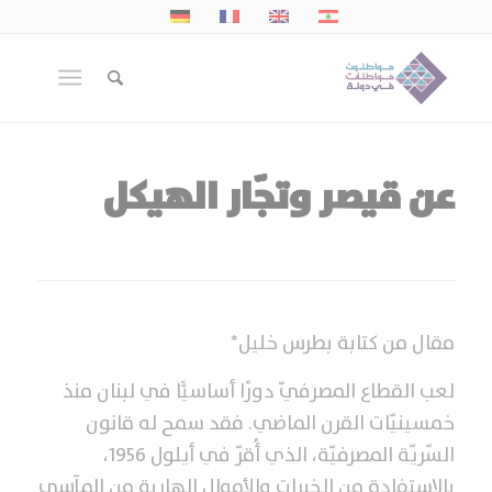
عن قيصر وتجّار الهيكل
مقال من كتابة بطرس خليل*
لعب القطاع المصرفيّ دورًا أساسيًّا في لبنان منذ
خمسينيّات القرن الماضي. فقد سمح له قانون
السّريّة المصرفيّة، الذي أُقرّ في أيلول 1956،
بالاستفادة من الخبرات والأموال الهاربة من المآسي