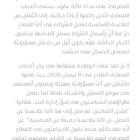
المصرفيّ على مدى ثلاثة عقود، يسعى أصحاب
المصارف الّذين راكموا أرباحًا خيالية، إلى التّنصّل من
القاعدة الأساسية لعمل الشّركات في أيّ اقتصادٍ
حرّ؛ بما أنّ رأسمال الشّركة يسمح لأصحابها بتحقيق
الأرباح الخاصّة، فإنّه يكون أوّل من يتحمّل مسؤوليّة
امتصاص الخسائر متى تحقّقت.
لا بل لقد بلغت الوقاحة منتهاها في بيان أصحاب
المصارف الصّادر في 15 نيسان 2020، حيث قاموا
بالتّنصّل من أيّ مسؤوليّة مهنيّة وبتصوير أنفسهم
في موقع المتفرّج والضّحيّة، تمامًا كما يفعل
نظراؤهم السّياسيون في شقّ إدارة البلد، فقالوا:
“فنحن اللبنانيين، لم نصل إلى هنا لأننا تقاعسنا عن
العمل، بل لأننا تقاعسنا جميعًا عن المحاسبة”. عن
أيّة ثقة نتكلّم عندما يقول الاحترافيّون في القطاع
المصرفي إنّهم تقاعسوا عن القيام بعملهم لعقود