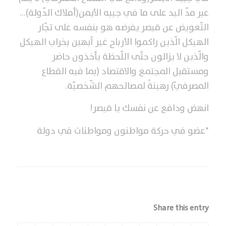
عبر مدّ اليد على ما في جيبه الأيمن(أملاك الدّولة)…
التّعويض عن قيصر يفرضه هو بنفسه على تجّار
الهيكل الّذين راكموا الأرباح غير آبهين بخراب الهيكل
والّذين لا يزالون حتّى اللّحظة يأخذون حاضر
ومستقبل المجتمع والاقتصاد (بما فيه القطاع
المصرفيّ) رهينةً لمصالحهم الشّخصيّة.
انهض ودافع عن نفسك يا قيصر!
*عضو في حركة مواطنون ومواطنات في دولة
Share this entry