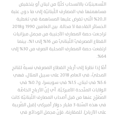
التّسعينيّات بالانسحاب كلّيًّا من لبنان أو بتخفيض
مساهمتها في المصارف اللّبنانيّة إلى ما دون عتبة
الـ20% الّتي تفرض عليها المساهمة في تغطية
الخسائر القادمة لا محالة. بين العامين 1990 و2018
تراجعت حصة المصارف الأجنبية من مجمل ميزانيات
القطاع المصرفيّ اللّبنانيّ من 16% إلى 1%، بينما
ارتفعت حصة المصارف المحلية الصرف من 30% إلى
64%.
أمّا إذا نظرنا إلى أرباح القطاع المصرفي نسبةً للناتج
المحليّ، في العام 2018 على سبيل المثال، فهي
5.6% في لبنان، 1.5% في سويسرا، و0.7% في
الولايات المتّحدة الأميركيّة. أي إنّ الأرباح الخاصّة
المُصَرّح عنها من قبل أصحاب المصارف اللّبنانيّة كانت
في هذه السّنة 3 مليار دولار أميركي (قبل الضّريبة
على الأرباح). للمقارنة، فإنّ مجمل الودائع في