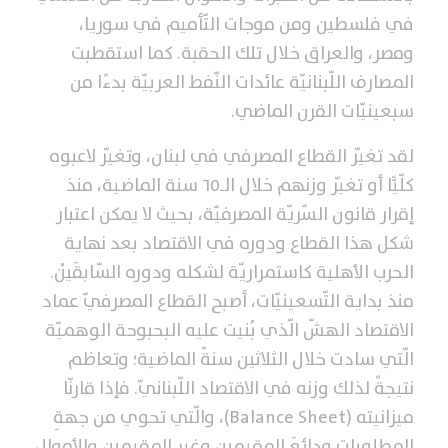
في فلسطين ومن موجات التّأميم في سوريا،
ومصر، والعراق خلال تلك الحقبة. كما استقطبت
المصارف اللّبنانيّة عائدات النّفط العربيّة بدءًا من
سبعينيّات القرن الماضي.
لقد تغيّر القطاع المصرفي في لبنان، وتغيّر لاعبوه
كلّيًّا أو تغيّر وزنهم خلال الـ٦٥ سنة الماضية، منذ
إقرار قانون السّريّة المصرفيّة، بحيث لا يمكن اعتبار
شكل هذا القطاع ودوره في الاقتصاد بعد نهاية
الحرب الأهلية كاستمراريّة لشكله ودوره السّابقَيْن.
منذ بداية التّسعينيّات، أصبح القطاع المصرفيّ عماد
الاقتصاد الهشّ الّذي بُنيت عليه البحبوحة الوهميّة
الّتي سادت خلال الثلاثين سنةً الماضية؛ وتعاظم
نتيجةً لذلك وزنه في الاقتصاد اللّبنانيّ. فإذا قارنّا
ميزانيته (Balance Sheet)، والّتي تحوي من جهةِ
المطلوبات ودائعَ المقيمين وغير المقيمين والأموال