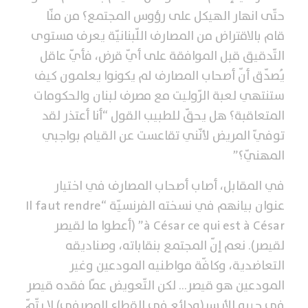
حتّى انهار الهيكل على رؤوس المجتمع؟ من منّا
قام بالاقتراض من المصارف اللّبنانيّة يعرف مستوى
التّدقيق قبل الموافقة على أيّ قرض، فأيّ عاقل
يُصدّق أنّ أصحاب المصارف لم يكونوا يعلمون كيف
ستنتهي لعبة الرّوليت مع مصرف لبنان والحكومات
المتعاقبة؟ هل يحقّ للطبيب القول “أنا أعتذر لقد
توفيّ المريض لأنّني تقاعست عن القيام بواجبي
المهنيّ؟”
في المقابل، أصاب أصحاب المصارف في اختيار
عنوان بيانهم في نسخته الفرنسيّة “Il faut rendre
à César ce qui est à César” (أعطوا ما لقيصر
لقيصر). نعم إنّ المجتمع بنقاباته، وصناديقه
التعاضدية، وكافّة مواطنيه المودعين وغير
المودعين هو قيصر… لكن التّعويض عمّا فقده قيصر
في جيبه الأيسر(ودائع في القطاع المصرفي) لا يتّمّ