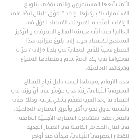
الّتي يتّبعها المستثمرون والتي تقضي بتنويع
الاستثمارات لا بتركيزها. ولقد “تفوّق” لبنان أيضًا على
الولايات المتّحدة الأميركيّة، الاقتصاد الأوّل في
العالم! حيث أدّت هيمنة القطاع المصرفي والتّركيز
الممنهج للاقتصاد حوله إلى بلوغ ميزانية هذا
القطاع نسبةً للنّاتج المحليّ في بلدنا 6 إلى 7 مرّات
مستواها في بلاد العمّ سام باقتصادها المتنوّع
وشركاتها العالميّة.
هذه الأرقام بمجملها ليست دليل نجاحٍ للقطاع
المصرفيّ اللّبنانيّ، إنّما هي مؤشّر على أنّ وزنه في
اقتصاد ما بعد الحرب تضخّم بشكلٍ غريب، وذلك حتّى
بالنّسبة لدولٍ تحوي أكبر وأعرق المصارف العالميّة.
بالفعل فقد استشعرت المصارف الأجنبيّة العاملة
في لبنان المخاطر الكامنة في المسار الجديد
للقطاع المصرفيّ اللّبنانيّ، فبدأت منذ أواخر