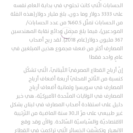
الحسابات الّتي كانت تحتوي في بداية العام نفسه
على 3333 دولار وما دون، بلغ مليار دولار(هذه الفئة
من الحسابات تمثّل 60.5% من عدد الحسابات/
المودعين)، فيما بلغ مجمل ودائع نقابة المهندسين
367 مليون دولار(عام 2018). لقد ربح أصحاب
المصارف أكثر من ضعف مجموع هذين المبلغين في
عامٍ واحد فقط!
إنّ أرباح القطاع المصرفيّ اللّبنانيّ، الّتي تشكّل
كنسبة من النّاتج المحليّ أربعة أضعاف أرباح
المصارف في سويسرا وثمانية أضعاف أرباح
المصارف في الولايات المتّحدة الأميركيّة، هي خير
دليل على استفادة أصحاب المصارف في لبنان بشكل
غير طبيعي على مرّ الـ30 سنة الماضية من التّرتيبة
الاقتصاديّة والسّياسيّة السّائدة. والآن وقد وقع
الانهيار وتكشّفت الخسائر الّتي تراكمت في القطاع