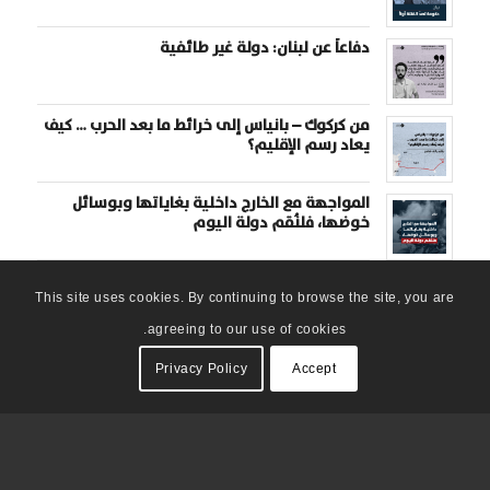
دفاعاً عن لبنان: دولة غير طائفية
من كركوك – بانياس إلى خرائط ما بعد الحرب … كيف
يعاد رسم الإقليم؟
المواجهة مع الخارج داخلية بغاياتها وبوسائل
خوضها، فلنُقم دولة اليوم
This site uses cookies. By continuing to browse the site, you are
agreeing to our use of cookies.
Privacy Policy
Accept