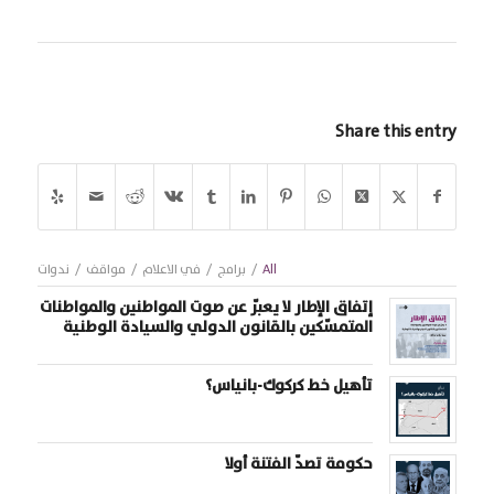
Share this entry
All
/
برامج
/
في الاعلام
/
مواقف
/
ندوات
إتفاق الإطار لا يعبّر عن صوت المواطنين والمواطنات
المتمسّكين بالقانون الدولي والسيادة الوطنية
تأهيل خط كركوك-بانياس؟
حكومة تصدّ الفتنة أولا