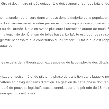
tre ni doctrinaire ni idéologique. Elle doit s’appuyer sur des faits et d
ne nationale ; ou encore dans un pays dont la majorité de la population
 dont l’armée serait soudée par un esprit de corps puissant, il serait p
gion ou de l’armée. Nous en avons plusieurs illustrations autour de nous. 
la légitimité de l’État sur de telles bases. La laïcité est, pour des rais
égitimité nécessaire à la constitution d’un État fort. L’État laïque est l’o
autaires.
es écueils de la théorisation excessive ou de la complexité des détails
age empoisonné et de piloter la phase de transition dans laquelle n
ttons en naviguant sans direction. La gestion de cette phase doit ré
e doté de pouvoirs législatifs exceptionnels pour une période de 18 mois
onné qui nous est laissé.