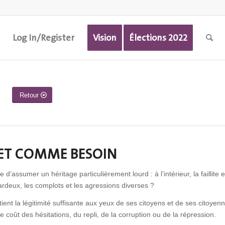
Log In/Register
Vision
Élections 2022
Retour
 ET COMME BESOIN
 d’assumer un héritage particulièrement lourd : à l’intérieur, la faillite e
sardeux, les complots et les agressions diverses ?
détient la légitimité suffisante aux yeux de ses citoyens et de ses citoyen
 coût des hésitations, du repli, de la corruption ou de la répression.