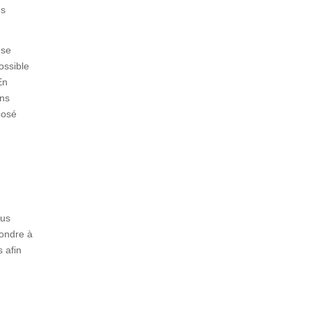
es
 se
ossible
En
ons
pposé
ous
pondre à
 afin