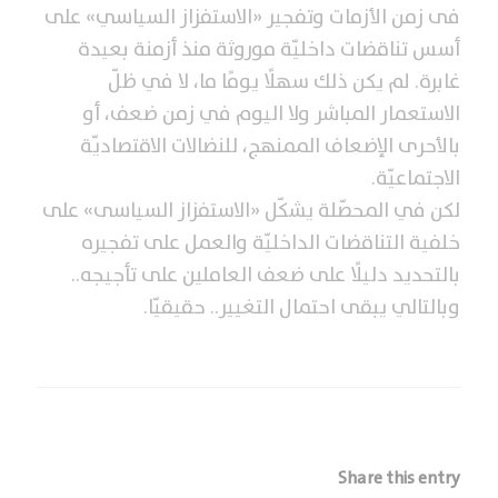
فى زمن الأزمات وتفجير «الاستفزاز السياسي» على
أسس تناقضات داخليّة موروثة منذ أزمنة بعيدة
غابرة. لم يكن ذلك سهلًا يومًا ما، لا في ظلّ
الاستعمار المباشر ولا اليوم في زمن ضعف، أو
بالأحرى الإضعاف الممنهج، للنضالات الاقتصاديّة
الاجتماعيّة.
لكن في المحصّلة يشكّل «الاستفزاز السياسى» على
خلفية التناقضات الداخليّة والعمل على تفجيره
بالتحديد دليلًا على ضعف العاملين على تأجيجه..
وبالتالي يبقى احتمال التغيير.. حقيقيّا.
Share this entry