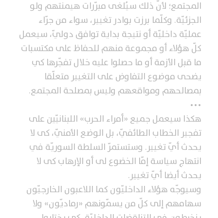
المجتمع؛ لأنّ ذلك سيُلغى مبرّرات هيمنتهم ولو
الجزئيّة. وكلّما برزت بوادر تغيير، سواء من جرّاء
عمليّة داخليّة أو نتيجة بداية توافق دوليّ، سيعمل
كلّ هؤلاء أو مجموعة منهم للحفاظ على مكتسبات
ما قبل الأزمة أو ما حصلوا عليه خلال تفجّرها كي
يضحى موضوع التفاوض على التغيير متعلّقا
بمصالحهم ومواقعهم وليس بمصلحة المجتمع.
•••
هكذا سيعمل جميع «أمراء الحرب» اللبنانيّين على
تفجير الخطاب الطائفيّ، بل الوضع الأمنيّ، كى لا
يحدث أيّ تغيير. وستستمرّ السلطة السوريّة في
انتهاج سياسة إمّا الخضوع لى أو الإرهاب كى لا
يحدث أيضا أيّ تغيير.
وسيوجّه هؤلاء الداخليّون كما اللاعبون الخارجيّون
سهامهم إلى كلّ من يسمّونهم «رماديّون» ولا
ينخرطون فى التناقضات الداخليّة، كى يختاروا