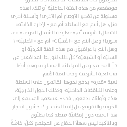
موقفهم من هذه الفئة الداخليّة أو تلك. أهذه
مسئولة عن تفجير الأوضاع أم الأخرى؟ وأسئلة أخرى
مثل: هل أنتم مع السلطة أم مع «الإدارة الذاتيّة»
للشمال الشرقي أم «معارضة الشمال الغربي» في
سوريا؟ وهل أنتم مع «الأقليّات» أم مع «الأغلبيّة»؟
وهل أنتم يا عراقيوّن مع هذه الفئة الكرديّة أو
السنيّة أو الشيعيّة؟ كلّ ذلك لتوريط المدافعين عن
كلّ المجتمع وعن المواطنة المتساوية وهم أيضا
في لعبة الشرذمة وفي لعبة الأمم.
لعبة «قذرة» يدفع نحوها القائمون على السلطة
وعلى التناقضات الداخليّة، وكذلك الدول الخارجيّة،
هذه وأولئك يدفعون فى «لعبتهم» المجتمع إلى
الخوف والتقوقع، بل إلى العنف. ولا يخشون انفجار
هذا العنف دون إمكانيّة ضبطه كما يظنّون.
وبالتأكيد ليس سهلًا الدفاع عن المجتمع ككلّ، خاصّةً