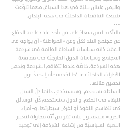
واليمن ولبنان جليّة في هذا السياق مهما تنوّعت
طبيعة التناقضات الداخليّة في هذه البلدان.
•••
بالتأكيد ليس سهلا على من يأخذ على عاتقه الدفاع
عن مجتمع البلد ككلّ وعن «المواطنة» أن يواجه فى
الوقت ذاته سياسات السلطة القائمة فى شرذمة
المجتمع وسياسات الدول الخارجيّة فى مفاقمة
هذه الشرذمة. خاصّة عندما تتفاقم الشرذمة وتحمل
الأطراف الداخليّة سلاحا لخدمة «أمراء» يدّعون
تحصين فئاتها.
السلطة تستخدم، وستستخدم، دائما كلّ السبل
للبقاء فى الحكم. والدول ستستخدم كّل الوسائل
كى تتقاسم النفوذ أو لفرض سيطرتها. و«أمراء
الحرب» سيعملون على تقويض أيّة محاولة لتغيير
اللعبة السياسيّة من إشاعة الشرذمة إلى توحيد