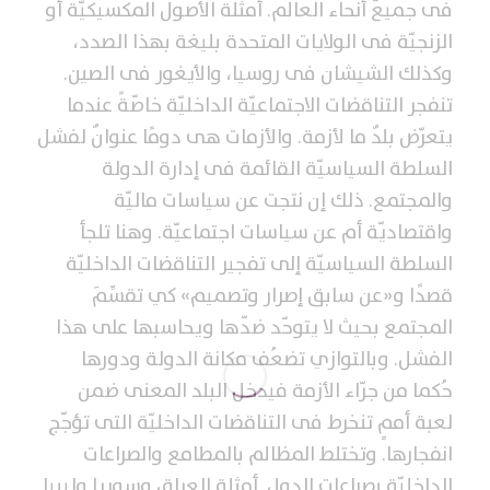
فى جميعّ أنحاء العالم. أمثلة الأصول المكسيكيّة أو
الزنجيّة فى الولايات المتحدة بليغة بهذا الصدد،
وكذلك الشيشان فى روسيا، والأيغور فى الصين.
تنفجر التناقضات الاجتماعيّة الداخليّة خاصّةً عندما
يتعرّض بلدٌ ما لأزمة. والأزمات هى دومًا عنوانٌ لفشل
السلطة السياسيّة القائمة فى إدارة الدولة
والمجتمع. ذلك إن نتجت عن سياسات ماليّة
واقتصاديّة أم عن سياسات اجتماعيّة. وهنا تلجأ
السلطة السياسيّة إلى تفجير التناقضات الداخليّة
قصدًا و«عن سابق إصرار وتصميم» كي تقسِّمَ
المجتمع بحيث لا يتوحّد ضدّها ويحاسبها على هذا
الفشل. وبالتوازي تضعُف مكانة الدولة ودورها
حُكما من جرّاء الأزمة فيدخل البلد المعنى ضمن
لعبة أممٍ تنخرط فى التناقضات الداخليّة التى تؤجّج
انفجارها. وتختلط المظالم بالمطامع والصراعات
الداخليّة بصراعات الدول. أمثلة العراق وسوريا وليبيا