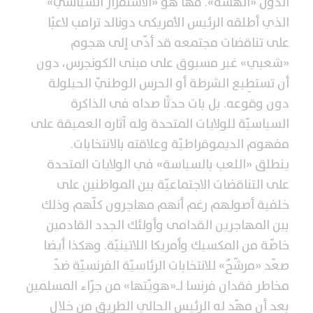
الدول «الهشّة». فها هو «الاستفزاز السياسي»
الذي أطلقه الرئيس الأمريكى دونالد ترامب لاعبًا
على تناقضات مجتمعه قد أدّى إلى هجوم
«شعبي» غير مسبوق على مبنى الكونجرس، دون
أن تستطِيع الشرطة أو الحرس الوطنيّ الحيلولة
دون وقوعه. بل بات حدثًا صداه فى الذاكرة
السياسيّة للولايات المتحدة وله آثاره العميقة على
مفهوم الديموقراطيّة وعلاقته بالانتخابات.
ينطلق «اللعب بالسياسة» في الولايات المتحدة
على التناقضات الاجتماعيّة بين المواطنين على
خلفية أصولهم رغم أنهم مهاجرون كلّهم وذلك
بين المهاجرين القدامى وأولئك الجدد القادمين
خاصّة من المكسيك وأمريكا اللاتينيّة. وهكذا أيضا
صعّد «مرشّحٌ» للانتخابات الرئاسيّة الفرنسيّة ضدّ
مخاطر فقدان فرنسا لـ«هويّتها» من جرّاء المسلمين
بعد أن مهّد له الرئيس الحالي الطريق من خلال