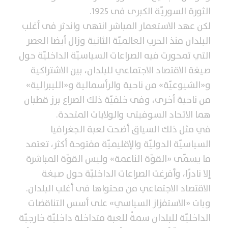
الثورة السوريّة الكبرى فى 1925.
لكن عهد الاستعمار المباشر انتهى واندثر فى أغلب
البلدان منذ الحرب العالميّة الثانية وزال أيضا العصر
التي تمحورت فيه الصراعات السياسيّة الداخليّة حول
صيغة الاقتصاد الاجتماعي للبلدان، بين الاشتراكية
و«الشيوعيّة» من ناحية والرأسمالية و«الليبرالية»
من ناحية أخرى، وفى خلفيّة ذلك الصراع برز قطبان
هما الاتحاد السوفيتى والولايات المتحدة.
في مثل ذلك السياق أضحت لعبة الجغرافيا
السياسيّة الدوليّة والإقليميّة مفتوحة أكثر، تعتمد
ما يسمّى «القوّة الناعمة» وليس القوّة المباشرة
إلا نادرًا، وأفرغت الصراعات الداخليّة حول صيغة
الاقتصاد الاجتماعي من محتواها فى أغلب البلدان.
وبات «الاستفزاز السياسي» على أسس التناقضات
الداخليّة للبلدان سمةً للعبة متداخلة داخليّة خارجيّة