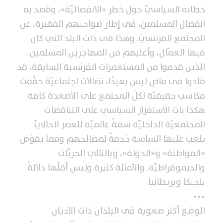
خطابه السياسيّ حول خطر «الانفصاليّة»، وقصد به
انفصال المسلمين، فى إطار ضواحيهم الفقيرة، عن
المجتمع الفرنسيّ. وهذا فى ذات البلد التي كان
فيها العمّال، وأغلبهم من المهاجرين المسلمين
الذين قدِموا من المستعمرات الفرنسية السابقة، قد
قادوا فى ماضٍ ليس بعيدًا، نضالات اجتماعيّة حقّقت
مكاسب حقيقيّة لكلّ المجتمع على الأصعدة كافة.
هكذا بات الاستفزاز السياسي على التناقضات
المجتمعيّة الداخليّة سمةً عالميّة للعصر الحاليّ
يلعب عليها الساسة خدمةً لمصالحهم ومما يقوّض
«المواطنة» و«الدولة»، وبالتالي الحريّات
والديموقراطيّة. والأمثلة كثيرة وليس أقلّها دلالةً
بلجيكا وبريطانيا.
•••
الوضع أكثر صعوبة فى البلدان ذات الأديان