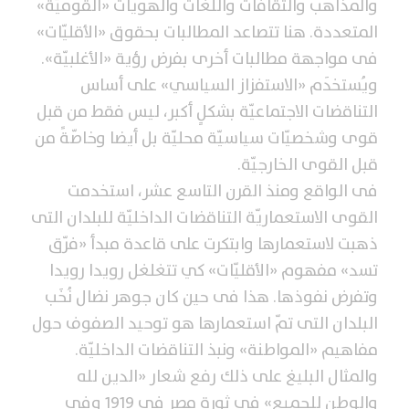
والمذاهب والثقافات واللغات والهويّات «القوميّة»
المتعددة. هنا تتصاعد المطالبات بحقوق «الأقليّات»
فى مواجهة مطالبات أخرى بفرض رؤية «الأغلبيّة».
ويُستخدَم «الاستفزاز السياسي» على أساس
التناقضات الاجتماعيّة بشكلٍ أكبر، ليس فقط من قبل
قوى وشخصيّات سياسيّة محليّة بل أيضا وخاصّةً من
قبل القوى الخارجيّة.
فى الواقع ومنذ القرن التاسع عشر، استخدمت
القوى الاستعماريّة التناقضات الداخليّة للبلدان التى
ذهبت لاستعمارها وابتكرت على قاعدة مبدأ «فرّق
تسد» مفهوم «الأقليّات» كي تتغلغل رويدا رويدا
وتفرض نفوذها. هذا فى حين كان جوهر نضال نُخَب
البلدان التى تمّ استعمارها هو توحيد الصفوف حول
مفاهيم «المواطنة» ونبذ التناقضات الداخليّة.
والمثال البليغ على ذلك رفع شعار «الدين لله
والوطن للجميع» فى ثورة مصر فى 1919 وفى