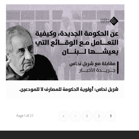
شربل نحاس: أولوية الحكومة للمصارف لا للمودعين.
Page 1 of 27
»
›
3
2
1