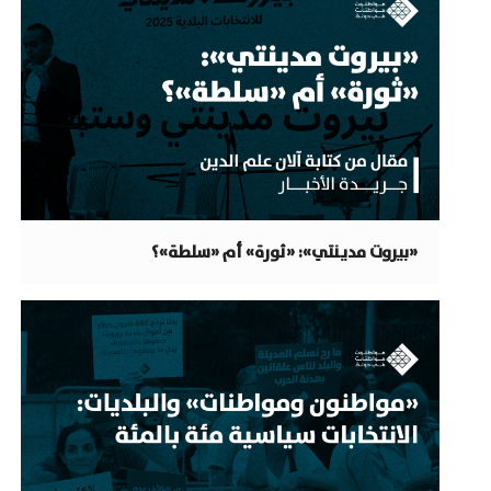
«بيروت مدينتي»: «ثورة» أم «سلطة»؟