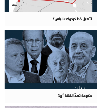
تأهيل خط كركوك-بانياس؟
حكومة تصدّ الفتنة أولا