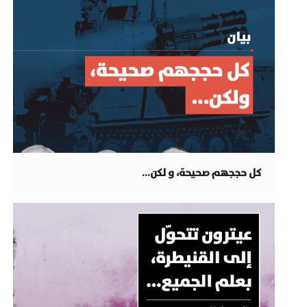
كل حججهم صحيحة، و لكن…