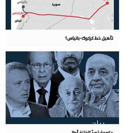
تأهيل خط كركوك-بانياس؟
حكومة تصدّ الفتنة أولا