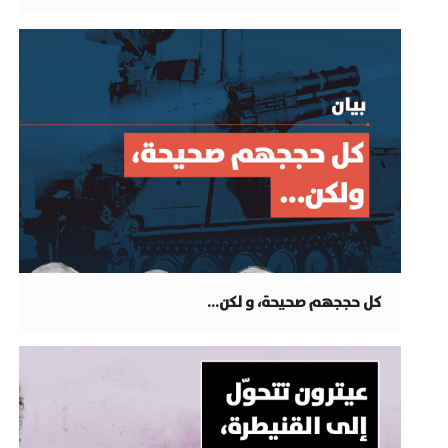
كل حججهم صحيحة، و لكن…