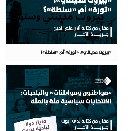
«بيروت مدينتي»: «ثورة» أم «سلطة»؟